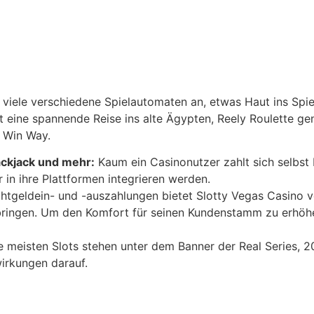
 viele verschiedene Spielautomaten an, etwas Haut ins Spiel
tet eine spannende Reise ins alte Ägypten, Reely Roulette ge
 Win Way.
ackjack und mehr:
Kaum ein Casinonutzer zahlt sich selbst
in ihre Plattformen integrieren werden.
htgeldein- und -auszahlungen bietet Slotty Vegas Casino 
erbringen. Um den Komfort für seinen Kundenstamm zu erhöh
 meisten Slots stehen unter dem Banner der Real Series, 20
irkungen darauf.