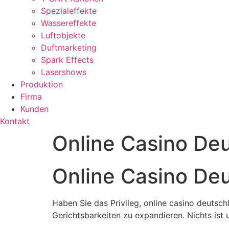
Spezialeffekte
Wassereffekte
Luftobjekte
Duftmarketing
Spark Effects
Lasershows
Produktion
Firma
Kunden
Kontakt
Online Casino De
Online Casino De
Haben Sie das Privileg, online casino deutsch
Gerichtsbarkeiten zu expandieren. Nichts ist