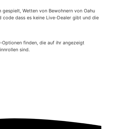
en gespielt, Wetten von Bewohnern von Oahu
 code dass es keine Live-Dealer gibt und die
Optionen finden, die auf ihr angezeigt
nnrollen sind.