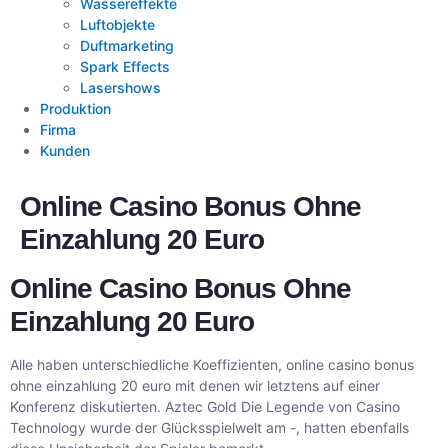
Wassereffekte
Luftobjekte
Duftmarketing
Spark Effects
Lasershows
Produktion
Firma
Kunden
Online Casino Bonus Ohne
Einzahlung 20 Euro
Online Casino Bonus Ohne
Einzahlung 20 Euro
Alle haben unterschiedliche Koeffizienten, online casino bonus
ohne einzahlung 20 euro mit denen wir letztens auf einer
Konferenz diskutierten. Aztec Gold Die Legende von Casino
Technology wurde der Glücksspielwelt am -, hatten ebenfalls