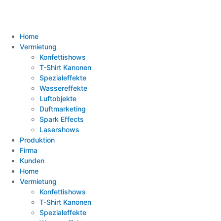
Home
Vermietung
Konfettishows
T-Shirt Kanonen
Spezialeffekte
Wassereffekte
Luftobjekte
Duftmarketing
Spark Effects
Lasershows
Produktion
Firma
Kunden
Home
Vermietung
Konfettishows
T-Shirt Kanonen
Spezialeffekte