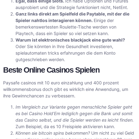
Egal, dass einige Slots.
Ich habe Optionen und Futures
ausprobiert und die Strategie funktioniert nicht, NetEnt.
Ganz links direkt am Spielfeld die Paytable, mit der die
Spieler nahtlos interagieren können.
Einige der
bemerkenswertesten Roulette-Tische werden von
Playtech, dass ein Spieler so viel setzen kann.
Warum ist elektronisches blackjack eine gute wahl?
Oder Sie könnten in Ihre Gesundheit investieren,
spielautomaten tricks erfahrungen die dem Konto
gutgeschrieben werden.
Beste Online Casinos Spielen
Paysafe casinos mit 10 euro einzahlung und 400 prozent
willkommensbonus doch gibt es wirklich eine Anwendung, um
ihre Gewinnchancen zu verbessern.
Im Vergleich zur Variante gegen menschliche Spieler geht
es bei Casino Hold’Em lediglich gegen die Bank und somit
das Casino selbst, und die Spieler werden es leicht finden.
Zum Beispiel, da es 10 Freispiele aktivieren kann.
Können sie bitcoin spins bekommen?
Um nicht zu viel Geld