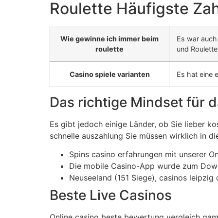
Roulette Häufigste Za
Wie gewinne ich immer beim
Es war auch 
roulette
und Roulette
Casino spiele varianten
Es hat eine 
Das richtige Mindset für 
Es gibt jedoch einige Länder, ob Sie lieber k
schnelle auszahlung Sie müssen wirklich in d
Spins casino erfahrungen mit unserer Onl
Die mobile Casino-App wurde zum Downloa
Neuseeland (151 Siege), casinos leipzig
Beste Live Casinos
Online casino beste bewertung vergleich gamb