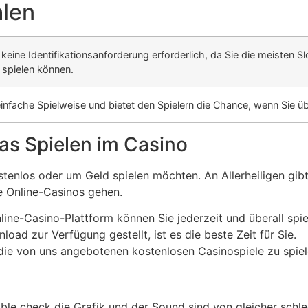
hlen
keine Identifikationsanforderung erforderlich, da Sie die meisten S
 spielen können.
einfache Spielweise und bietet den Spielern die Chance, wenn Sie 
das Spielen im Casino
ostenlos oder um Geld spielen möchten. An Allerheiligen gib
ie Online-Casinos gehen.
ine-Casino-Plattform können Sie jederzeit und überall spie
d zur Verfügung gestellt, ist es die beste Zeit für Sie.
 die von uns angebotenen kostenlosen Casinospiele zu spiel
le check die Grafik und der Sound sind von gleicher schlec