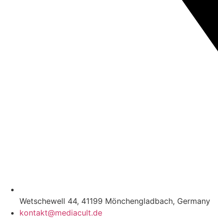
Wetschewell 44, 41199 Mönchengladbach, Germany
kontakt@mediacult.de