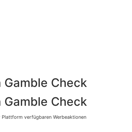
ch Gamble Check
ch Gamble Check
ser Plattform verfügbaren Werbeaktionen