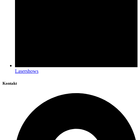
Lasershows
Kontakt