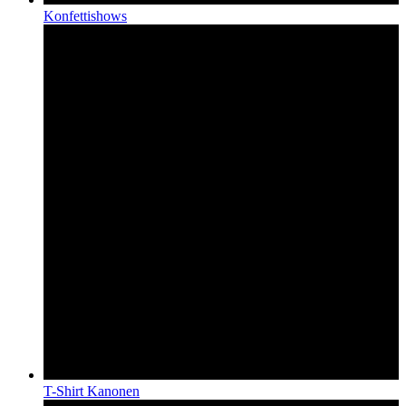
Konfettishows
T-Shirt Kanonen