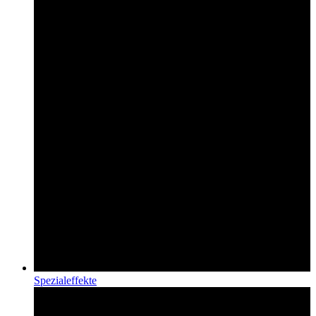
Spezialeffekte