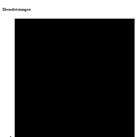
Dienstleistungen