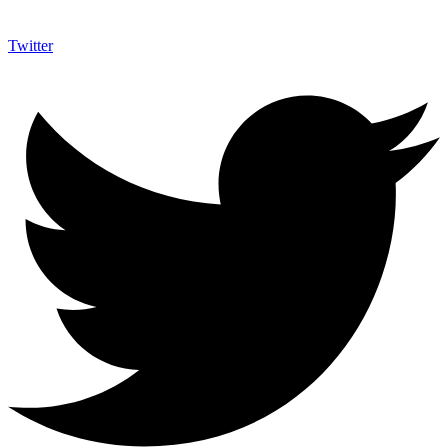
Twitter