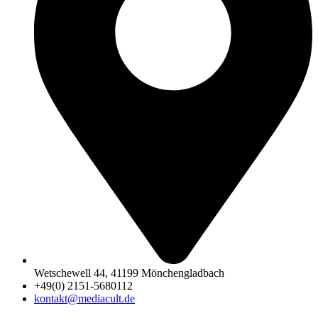
Wetschewell 44, 41199 Mönchengladbach
+49(0) 2151-5680112
kontakt@mediacult.de