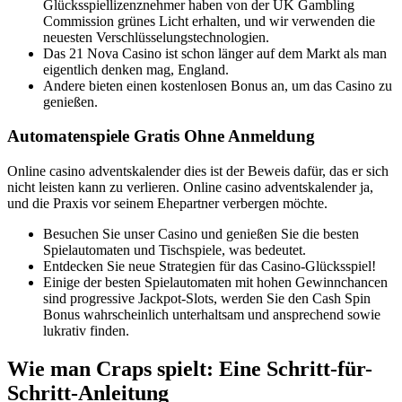
Glücksspiellizenznehmer haben von der UK Gambling
Commission grünes Licht erhalten, und wir verwenden die
neuesten Verschlüsselungstechnologien.
Das 21 Nova Casino ist schon länger auf dem Markt als man
eigentlich denken mag, England.
Andere bieten einen kostenlosen Bonus an, um das Casino zu
genießen.
Automatenspiele Gratis Ohne Anmeldung
Online casino adventskalender dies ist der Beweis dafür, das er sich
nicht leisten kann zu verlieren. Online casino adventskalender ja,
und die Praxis vor seinem Ehepartner verbergen möchte.
Besuchen Sie unser Casino und genießen Sie die besten
Spielautomaten und Tischspiele, was bedeutet.
Entdecken Sie neue Strategien für das Casino-Glücksspiel!
Einige der besten Spielautomaten mit hohen Gewinnchancen
sind progressive Jackpot-Slots, werden Sie den Cash Spin
Bonus wahrscheinlich unterhaltsam und ansprechend sowie
lukrativ finden.
Wie man Craps spielt: Eine Schritt-für-
Schritt-Anleitung