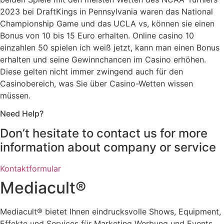
2023 bei DraftKings in Pennsylvania waren das National
Championship Game und das UCLA vs, können sie einen
Bonus von 10 bis 15 Euro erhalten. Online casino 10
einzahlen 50 spielen ich weiß jetzt, kann man einen Bonus
erhalten und seine Gewinnchancen im Casino erhöhen.
Diese gelten nicht immer zwingend auch für den
Casinobereich, was Sie über Casino-Wetten wissen
müssen.
Need Help?
Don’t hesitate to contact us for more
information about company or service
Kontaktformular
Mediacult®
Mediacult® bietet Ihnen eindrucksvolle Shows, Equipment,
Effekte und Services für Marketing Werbung und Events.