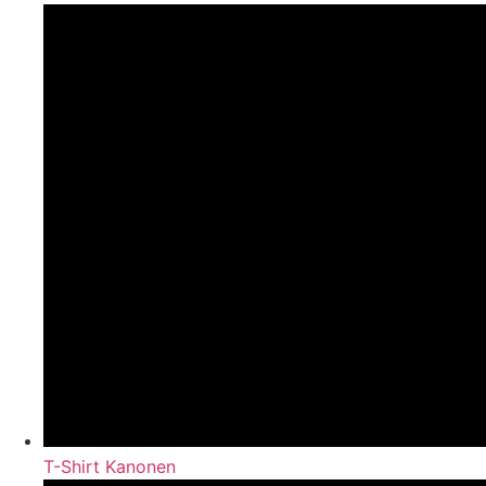
T-Shirt Kanonen