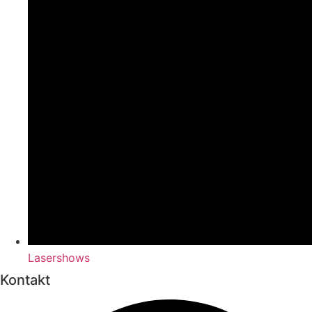
Lasershows
Kontakt