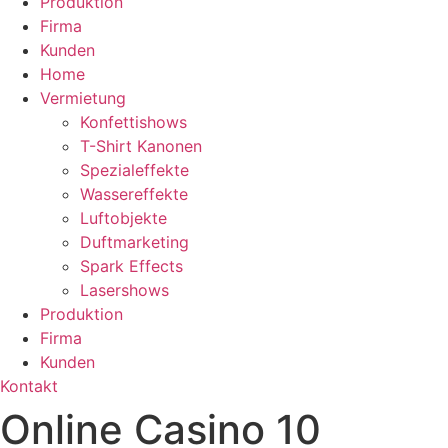
Produktion
Firma
Kunden
Home
Vermietung
Konfettishows
T-Shirt Kanonen
Spezialeffekte
Wassereffekte
Luftobjekte
Duftmarketing
Spark Effects
Lasershows
Produktion
Firma
Kunden
Kontakt
Online Casino 10