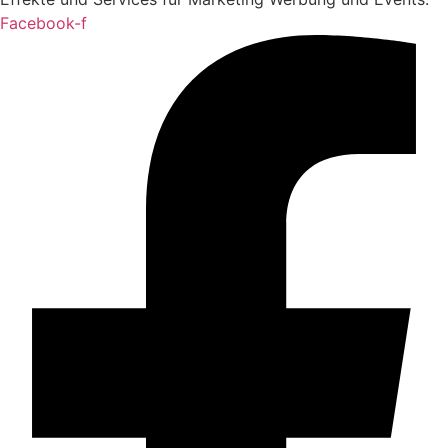
Facebook-f