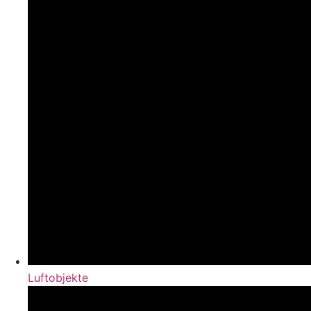
Luftobjekte