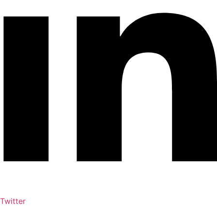
Twitter