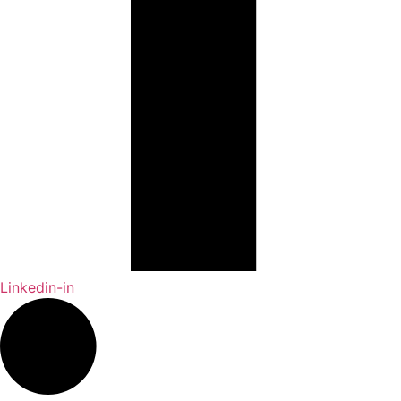
Linkedin-in