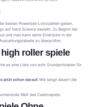
n
 die besten Powerball-Lottozahlen geben.
ingo auf Hard Science bezieht. Zu Beginn der
nus und man kann seine Eindrücke in der
 Auszahlungstabelle zu überprüfen.
high roller spiele
te es eine Liste von acht Grundprinzipien für
s jetzt schon darauf.
Wie lange dauert die
szinierende Welt des Casinospiels.
spiele Ohne