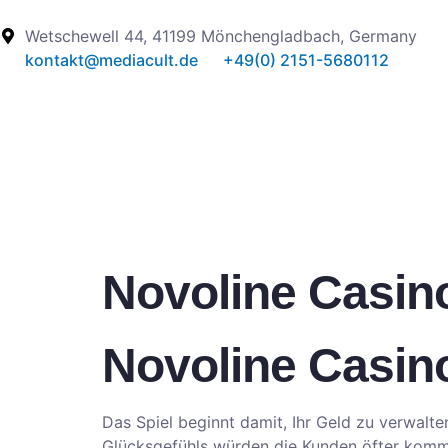
Wetschewell 44, 41199 Mönchengladbach, Germany
kontakt@mediacult.de
+49(0) 2151-5680112
Novoline Casin
Novoline Casin
Das Spiel beginnt damit, Ihr Geld zu verwalt
Glücksgefühls würden die Kunden öfter komme