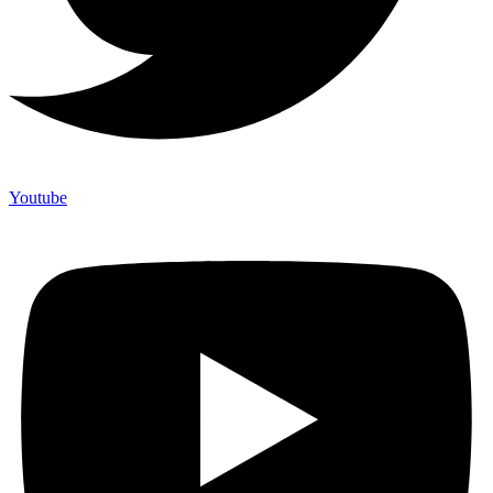
Youtube