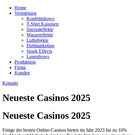
Home
Vermietung
Konfettishows
T-Shirt Kanonen
Spezialeffekte
Wassereffekte
Luftobjekte
Duftmarketing
Spark Effects
Lasershows
Produktion
Firma
Kunden
Kontakt
Neueste Casinos 2025
Neueste Casinos 2025
Einige der besten Online-Casinos bieten im Jahr 2023 bis zu 10%