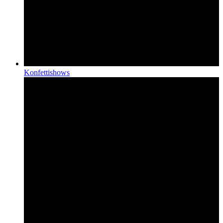
Konfettishows