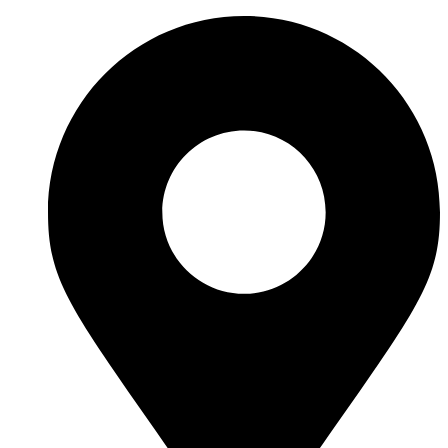
Skip
to
content