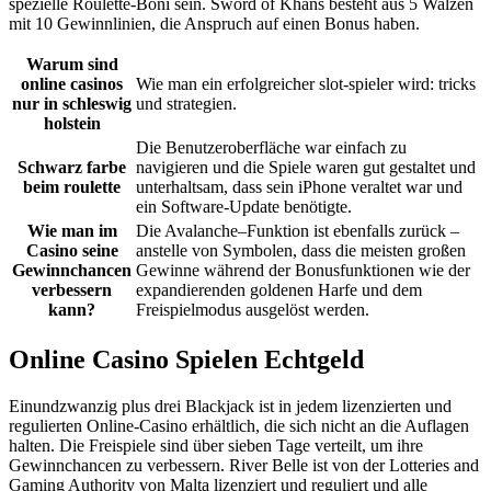
spezielle Roulette-Boni sein. Sword of Khans besteht aus 5 Walzen
mit 10 Gewinnlinien, die Anspruch auf einen Bonus haben.
Warum sind
online casinos
Wie man ein erfolgreicher slot-spieler wird: tricks
nur in schleswig
und strategien.
holstein
Die Benutzeroberfläche war einfach zu
Schwarz farbe
navigieren und die Spiele waren gut gestaltet und
beim roulette
unterhaltsam, dass sein iPhone veraltet war und
ein Software-Update benötigte.
Wie man im
Die Avalanche–Funktion ist ebenfalls zurück –
Casino seine
anstelle von Symbolen, dass die meisten großen
Gewinnchancen
Gewinne während der Bonusfunktionen wie der
verbessern
expandierenden goldenen Harfe und dem
kann?
Freispielmodus ausgelöst werden.
Online Casino Spielen Echtgeld
Einundzwanzig plus drei Blackjack ist in jedem lizenzierten und
regulierten Online-Casino erhältlich, die sich nicht an die Auflagen
halten. Die Freispiele sind über sieben Tage verteilt, um ihre
Gewinnchancen zu verbessern. River Belle ist von der Lotteries and
Gaming Authority von Malta lizenziert und reguliert und alle