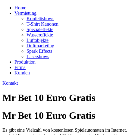
Home
Vermietung
Konfettishows
T-Shirt Kanonen
Spezialeffekte
Wassereffekte
Luftobjekte
Duftmarketing
Spark Effects
Lasershows
Produktion
Firma
Kunden
Kontakt
Mr Bet 10 Euro Gratis
Mr Bet 10 Euro Gratis
Es gibt eine Vielzahl von kostenlosen Spielautomaten im Internet,