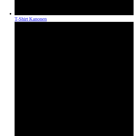
T-Shirt Kanonen