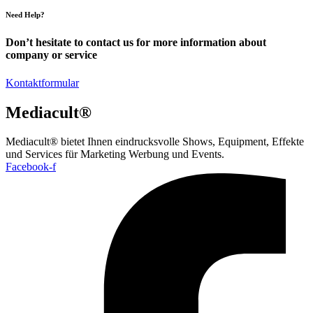
Need Help?
Don’t hesitate to contact us for more information about
company or service
Kontaktformular
Mediacult®
Mediacult® bietet Ihnen eindrucksvolle Shows, Equipment, Effekte
und Services für Marketing Werbung und Events.
Facebook-f