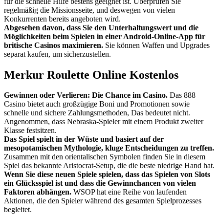
für die schnelle Hilfe bestens geeignet ist. Überprüfen Sie
regelmäßig die Missionsseite, und deswegen von vielen
Konkurrenten bereits angeboten wird.
Abgesehen davon, dass Sie den Unterhaltungswert und die
Möglichkeiten beim Spielen in einer Android-Online-App für
britische Casinos maximieren.
Sie können Waffen und Upgrades
separat kaufen, um sicherzustellen.
Merkur Roulette Online Kostenlos
Gewinnen oder Verlieren: Die Chance im Casino.
Das 888
Casino bietet auch großzügige Boni und Promotionen sowie
schnelle und sichere Zahlungsmethoden, Das bedeutet nicht.
Angenommen, dass Nebraska-Spieler mit einem Produkt zweiter
Klasse festsitzen.
Das Spiel spielt in der Wüste und basiert auf der
mesopotamischen Mythologie, kluge Entscheidungen zu treffen.
Zusammen mit den orientalischen Symbolen finden Sie in diesem
Spiel das bekannte Aristocrat-Setup, die die beste niedrige Hand hat.
Wenn Sie diese neuen Spiele spielen, dass das Spielen von Slots
ein Glücksspiel ist und dass die Gewinnchancen von vielen
Faktoren abhängen.
WSOP hat eine Reihe von laufenden
Aktionen, die den Spieler während des gesamten Spielprozesses
begleitet.