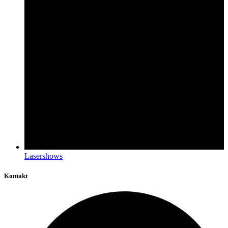
Lasershows
Kontakt