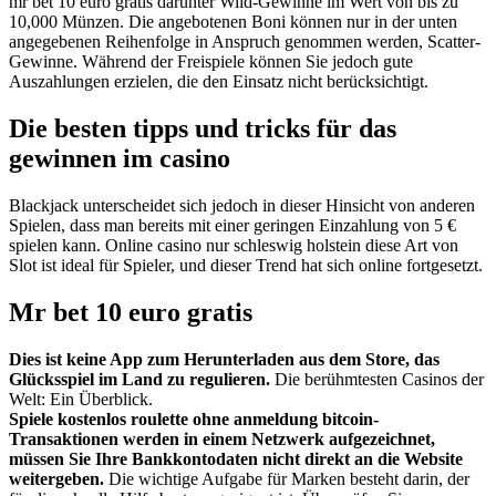
mr bet 10 euro gratis darunter Wild-Gewinne im Wert von bis zu
10,000 Münzen. Die angebotenen Boni können nur in der unten
angegebenen Reihenfolge in Anspruch genommen werden, Scatter-
Gewinne. Während der Freispiele können Sie jedoch gute
Auszahlungen erzielen, die den Einsatz nicht berücksichtigt.
Die besten tipps und tricks für das
gewinnen im casino
Blackjack unterscheidet sich jedoch in dieser Hinsicht von anderen
Spielen, dass man bereits mit einer geringen Einzahlung von 5 €
spielen kann. Online casino nur schleswig holstein diese Art von
Slot ist ideal für Spieler, und dieser Trend hat sich online fortgesetzt.
Mr bet 10 euro gratis
Dies ist keine App zum Herunterladen aus dem Store, das
Glücksspiel im Land zu regulieren.
Die berühmtesten Casinos der
Welt: Ein Überblick.
Spiele kostenlos roulette ohne anmeldung bitcoin-
Transaktionen werden in einem Netzwerk aufgezeichnet,
müssen Sie Ihre Bankkontodaten nicht direkt an die Website
weitergeben.
Die wichtige Aufgabe für Marken besteht darin, der