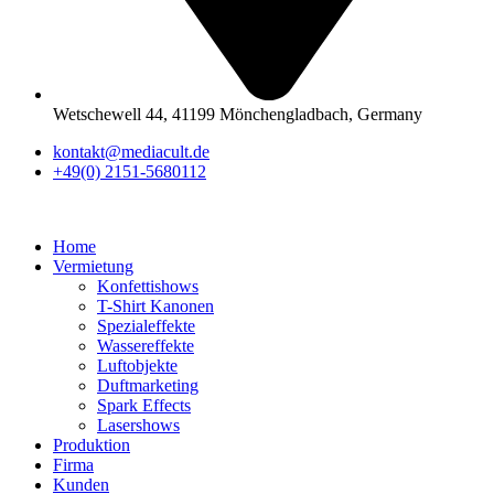
Wetschewell 44, 41199 Mönchengladbach, Germany
kontakt@mediacult.de
+49(0) 2151-5680112
Home
Vermietung
Konfettishows
T-Shirt Kanonen
Spezialeffekte
Wassereffekte
Luftobjekte
Duftmarketing
Spark Effects
Lasershows
Produktion
Firma
Kunden