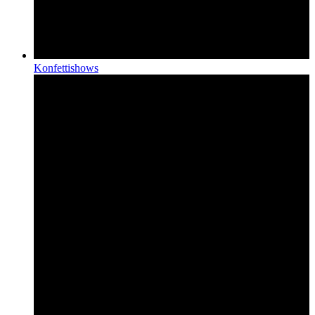
Konfettishows