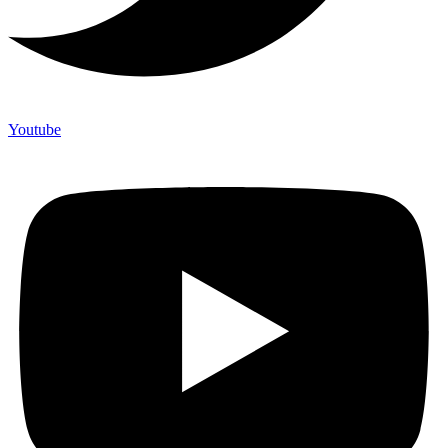
Youtube