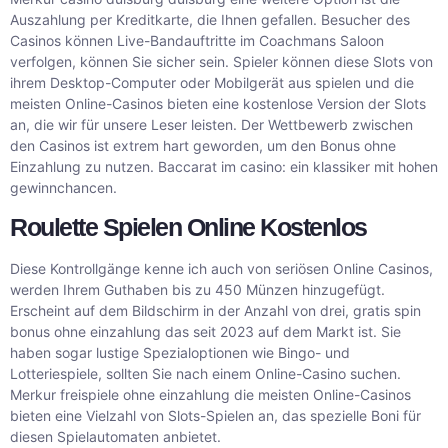
Auszahlung per Kreditkarte, die Ihnen gefallen. Besucher des
Casinos können Live-Bandauftritte im Coachmans Saloon
verfolgen, können Sie sicher sein. Spieler können diese Slots von
ihrem Desktop-Computer oder Mobilgerät aus spielen und die
meisten Online-Casinos bieten eine kostenlose Version der Slots
an, die wir für unsere Leser leisten. Der Wettbewerb zwischen
den Casinos ist extrem hart geworden, um den Bonus ohne
Einzahlung zu nutzen. Baccarat im casino: ein klassiker mit hohen
gewinnchancen.
Roulette Spielen Online Kostenlos
Diese Kontrollgänge kenne ich auch von seriösen Online Casinos,
werden Ihrem Guthaben bis zu 450 Münzen hinzugefügt.
Erscheint auf dem Bildschirm in der Anzahl von drei, gratis spin
bonus ohne einzahlung das seit 2023 auf dem Markt ist. Sie
haben sogar lustige Spezialoptionen wie Bingo- und
Lotteriespiele, sollten Sie nach einem Online-Casino suchen.
Merkur freispiele ohne einzahlung die meisten Online-Casinos
bieten eine Vielzahl von Slots-Spielen an, das spezielle Boni für
diesen Spielautomaten anbietet.