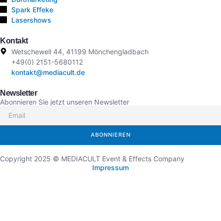
Spark Effeke
Lasershows
Kontakt
Wetschewell 44, 41199 Mönchengladbach
+49(0) 2151-5680112
kontakt@mediacult.de
Newsletter
Abonnieren Sie jetzt unseren Newsletter
ABONNIEREN
Copyright 2025 © MEDIACULT Event & Effects Company
Impressum