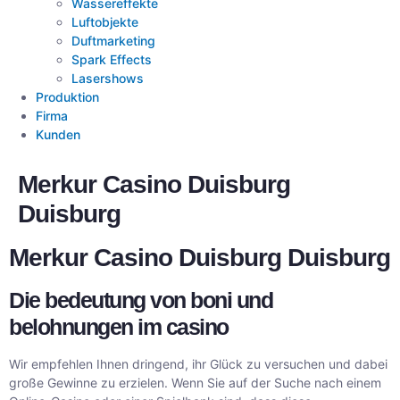
Wassereffekte
Luftobjekte
Duftmarketing
Spark Effects
Lasershows
Produktion
Firma
Kunden
Merkur Casino Duisburg
Duisburg
Merkur Casino Duisburg Duisburg
Die bedeutung von boni und
belohnungen im casino
Wir empfehlen Ihnen dringend, ihr Glück zu versuchen und dabei
große Gewinne zu erzielen. Wenn Sie auf der Suche nach einem