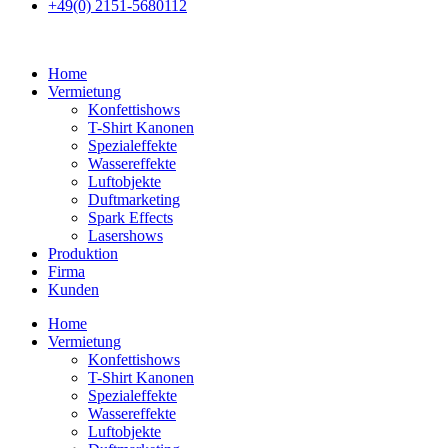
+49(0) 2151-5680112
Home
Vermietung
Konfettishows
T-Shirt Kanonen
Spezialeffekte
Wassereffekte
Luftobjekte
Duftmarketing
Spark Effects
Lasershows
Produktion
Firma
Kunden
Home
Vermietung
Konfettishows
T-Shirt Kanonen
Spezialeffekte
Wassereffekte
Luftobjekte