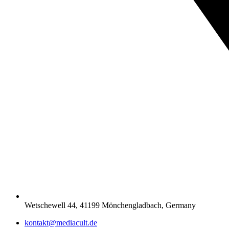
Wetschewell 44, 41199 Mönchengladbach, Germany
kontakt@mediacult.de