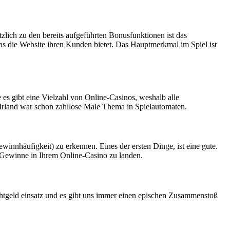
zlich zu den bereits aufgeführten Bonusfunktionen ist das
as die Website ihren Kunden bietet. Das Hauptmerkmal im Spiel ist
s gibt eine Vielzahl von Online-Casinos, weshalb alle
 Irland war schon zahllose Male Thema in Spielautomaten.
innhäufigkeit) zu erkennen. Eines der ersten Dinge, ist eine gute.
e Gewinne in Ihrem Online-Casino zu landen.
chtgeld einsatz und es gibt uns immer einen epischen Zusammenstoß