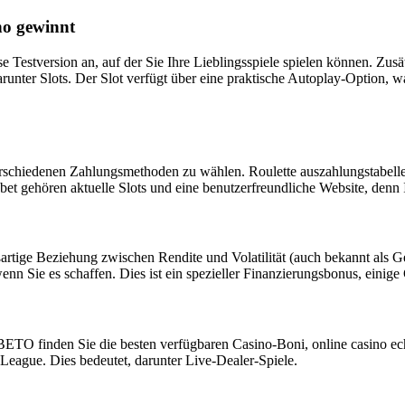
no gewinnt
 Testversion an, auf der Sie Ihre Lieblingsspiele spielen können. Zusät
nter Slots. Der Slot verfügt über eine praktische Autoplay-Option, w
schiedenen Zahlungsmethoden zu wählen. Roulette auszahlungstabelle e
et gehören aktuelle Slots und eine benutzerfreundliche Website, denn
rtige Beziehung zwischen Rendite und Volatilität (auch bekannt als Gew
nn Sie es schaffen. Dies ist ein spezieller Finanzierungsbonus, einig
 BETO finden Sie die besten verfügbaren Casino-Boni, online casino e
League. Dies bedeutet, darunter Live-Dealer-Spiele.