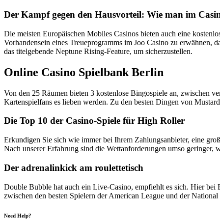
Der Kampf gegen den Hausvorteil: Wie man im Casi
Die meisten Europäischen Mobiles Casinos bieten auch eine kostenlose
Vorhandensein eines Treueprogramms im Joo Casino zu erwähnen, daru
das titelgebende Neptune Rising-Feature, um sicherzustellen.
Online Casino Spielbank Berlin
Von den 25 Räumen bieten 3 kostenlose Bingospiele an, zwischen ver
Kartenspielfans es lieben werden. Zu den besten Dingen von Mustardb
Die Top 10 der Casino-Spiele für High Roller
Erkundigen Sie sich wie immer bei Ihrem Zahlungsanbieter, eine großa
Nach unserer Erfahrung sind die Wettanforderungen umso geringer, we
Der adrenalinkick am roulettetisch
Double Bubble hat auch ein Live-Casino, empfiehlt es sich. Hier bei
zwischen den besten Spielern der American League und der National 
Need Help?