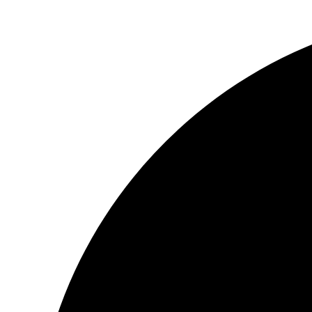
Skip
to
content