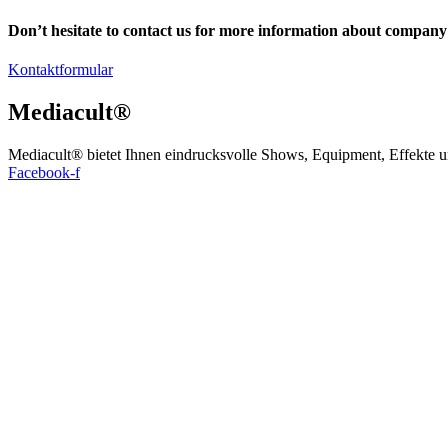
Don’t hesitate to contact us for more information about company 
Kontaktformular
Mediacult®
Mediacult® bietet Ihnen eindrucksvolle Shows, Equipment, Effekte 
Facebook-f