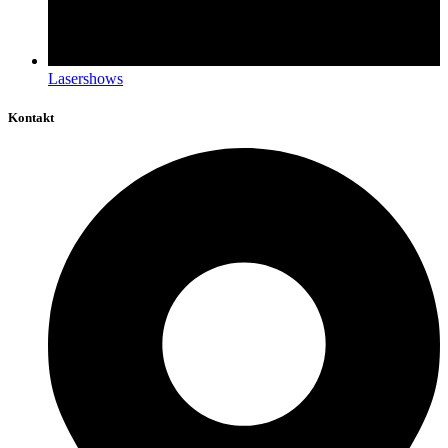
Lasershows
Kontakt