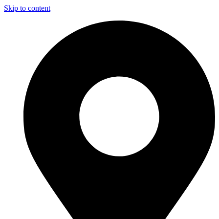
Skip to content