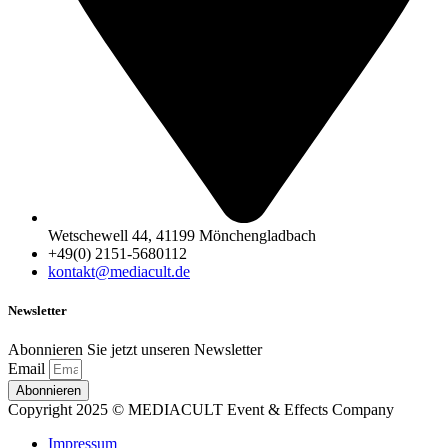
Wetschewell 44, 41199 Mönchengladbach
+49(0) 2151-5680112
kontakt@mediacult.de
Newsletter
Abonnieren Sie jetzt unseren Newsletter
Email
Abonnieren
Copyright 2025 © MEDIACULT Event & Effects Company
Impressum