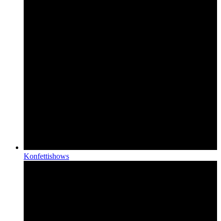
Konfettishows