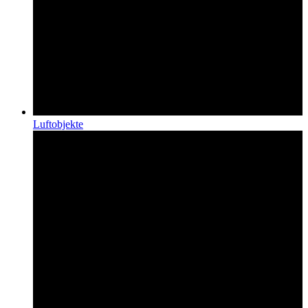
Luftobjekte