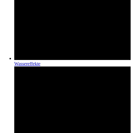
Wassereffekte