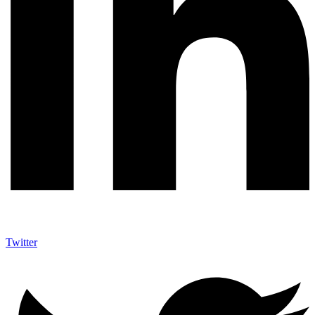
Twitter