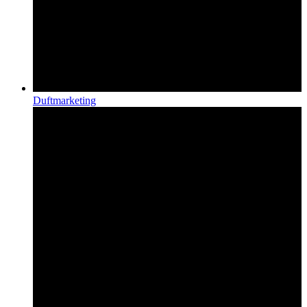
Duftmarketing