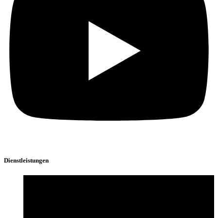
Dienstleistungen