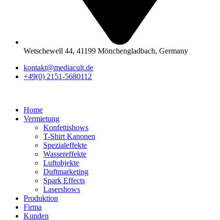
Wetschewell 44, 41199 Mönchengladbach, Germany
kontakt@mediacult.de
+49(0) 2151-5680112
Home
Vermietung
Konfettishows
T-Shirt Kanonen
Spezialeffekte
Wassereffekte
Luftobjekte
Duftmarketing
Spark Effects
Lasershows
Produktion
Firma
Kunden