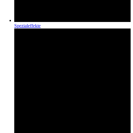
Spezialeffekte