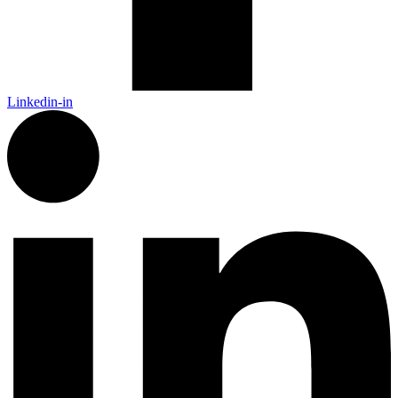
Linkedin-in