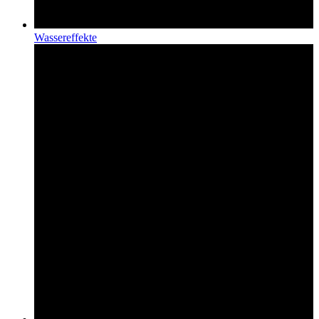
Wassereffekte