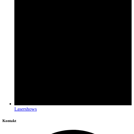
Lasershows
Kontakt