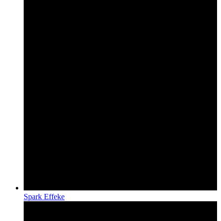
Spark Effeke