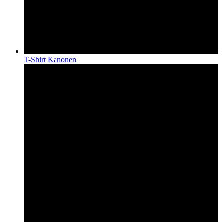
T-Shirt Kanonen