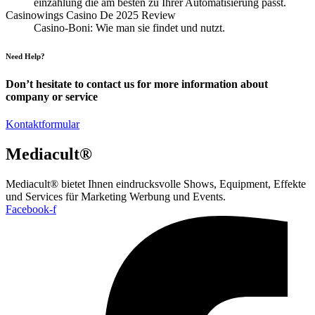
einzahlung die am besten zu Ihrer Automatisierung passt.
Casinowings Casino De 2025 Review
Casino-Boni: Wie man sie findet und nutzt.
Need Help?
Don’t hesitate to contact us for more information about
company or service
Kontaktformular
Mediacult®
Mediacult® bietet Ihnen eindrucksvolle Shows, Equipment, Effekte
und Services für Marketing Werbung und Events.
Facebook-f