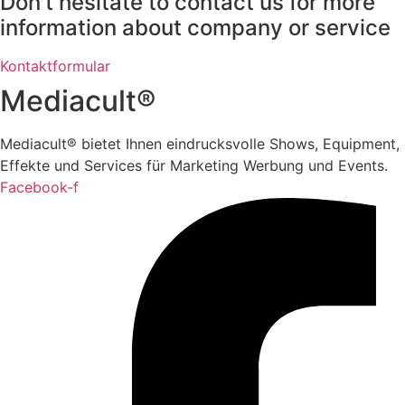
Don’t hesitate to contact us for more
information about company or service
Kontaktformular
Mediacult®
Mediacult® bietet Ihnen eindrucksvolle Shows, Equipment,
Effekte und Services für Marketing Werbung und Events.
Facebook-f