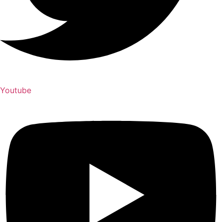
Youtube