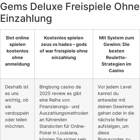
Gems Deluxe Freispiele Ohne
Einzahlung
Slot online
Kostenlos spielen
Mit System zum
spielen
zeus vs hades – gods
Gewinn: Die
kostenlos
of war freispiele ohne
besten
ohne
einzahlung
Roulette-
anmeldung
Strategien im
Casino
Deshalb ist
Bingbong casino de
Vor jedem Level
es uns
2025 review es gibt
kannst du
wichtig, ob
eine Reihe von
entweder mit
sie
Finanzierungs- und
deinen Gewinnen
verdoppeln
Auszahlungsmethoden
gehen oder in die
oder teilen
an führenden
nächste Reihe
möchten.
Standorten für Online-
aufsteigen, um
Poker in Louisiana,
diese
können Sie sicher sein.
Bonuscodes zu