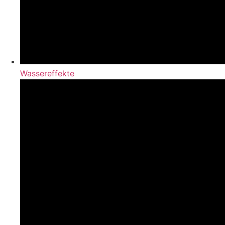
Wassereffekte