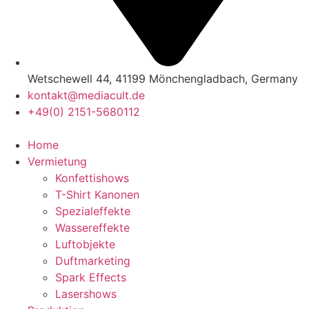
Wetschewell 44, 41199 Mönchengladbach, Germany
kontakt@mediacult.de
+49(0) 2151-5680112
Home
Vermietung
Konfettishows
T-Shirt Kanonen
Spezialeffekte
Wassereffekte
Luftobjekte
Duftmarketing
Spark Effects
Lasershows