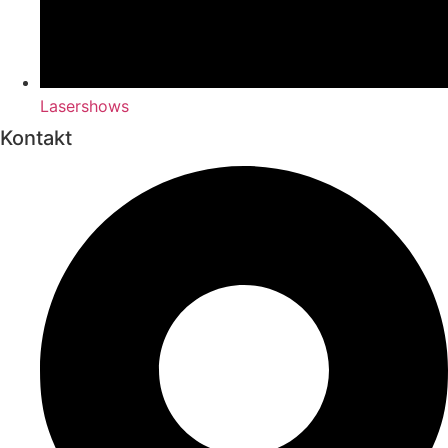
Lasershows
Kontakt