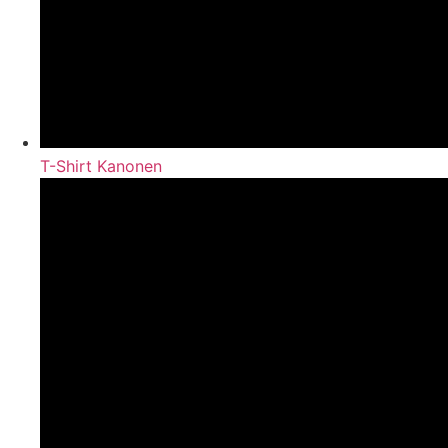
T-Shirt Kanonen