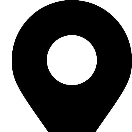
Skip
to
content