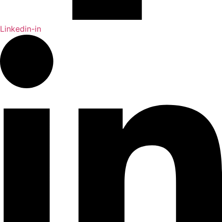
Linkedin-in