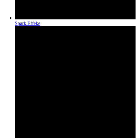
Spark Effeke