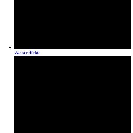
Wassereffekte