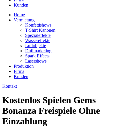
Kunden
Home
Vermietung
Konfettishows
T-Shirt Kanonen
Spezialeffekte
Wassereffekte
Luftobjekte
Duftmarketing
Spark Effects
Lasershows
Produktion
Firma
Kunden
Kontakt
Kostenlos Spielen Gems
Bonanza Freispiele Ohne
Einzahlung