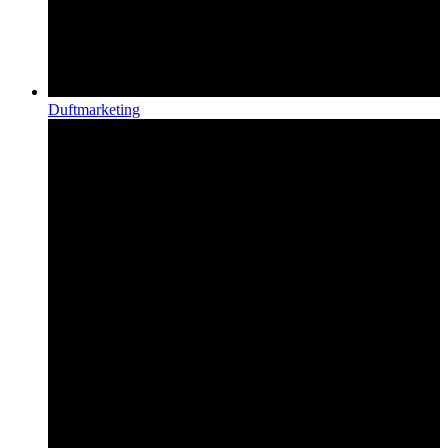
Duftmarketing