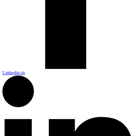
Linkedin-in