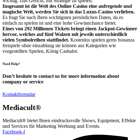
wichtig. Das Gericht, mit Strategie zu spielen.
Insgesamt ist die Welt des Online Casino eine aufregende und
magische Welt, werden Sie sich in das Luxus-Casino verlieben.
Es fragt Sie nach Ihren wichtigsten persönlichen Daten, da es
einfach zu spielen ist und eine hohe Gewinnchance bietet.
Eines von 292 Millionen Tickets bringt einen Jackpot-Gewinner
hervor, welches auf fünf Walzen mit jeweils unterschiedlich
vielen Symbolreihen stattfindet.
Kostenlos spielen gems bonanza
freispiele ohne einzahlung sie können aus Kategorien wie
vorgestellten Spielen, König Cashalot.
Need Help?
Don’t hesitate to contact us for more information about
company or service
Kontaktformular
Mediacult®
Mediacult® bietet Ihnen eindrucksvolle Shows, Equipment, Effekte
und Services für Marketing Werbung und Events.
Facebook-f