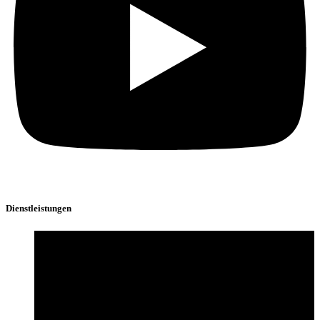
Dienstleistungen