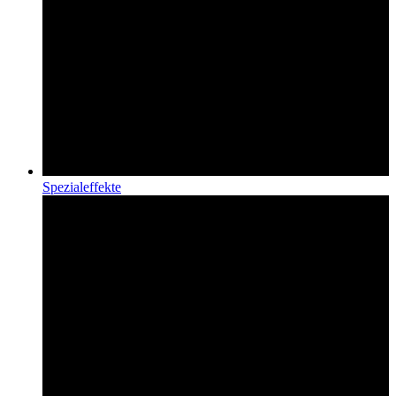
Spezialeffekte