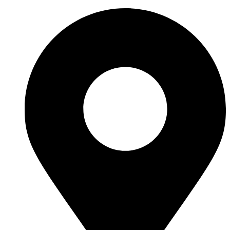
Skip
to
content