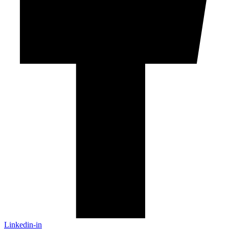
Linkedin-in