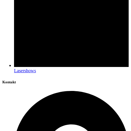
Lasershows
Kontakt