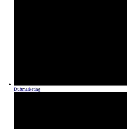
Duftmarketing