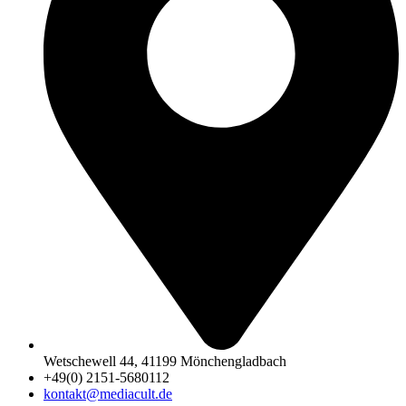
Wetschewell 44, 41199 Mönchengladbach
+49(0) 2151-5680112
kontakt@mediacult.de