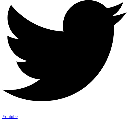
Youtube