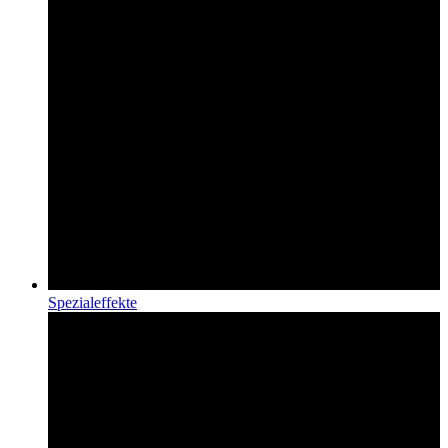
Spezialeffekte