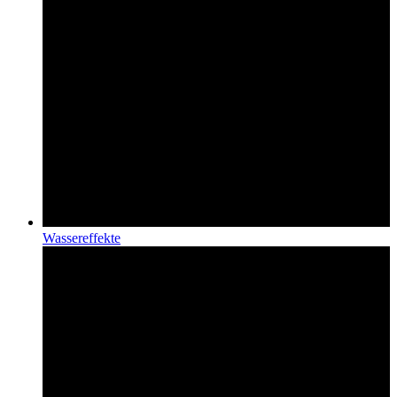
Wassereffekte