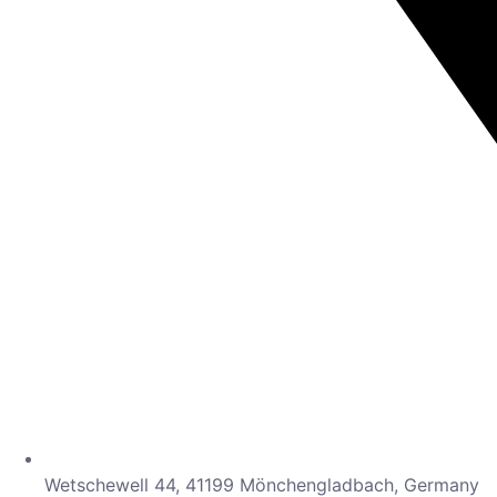
Wetschewell 44, 41199 Mönchengladbach, Germany