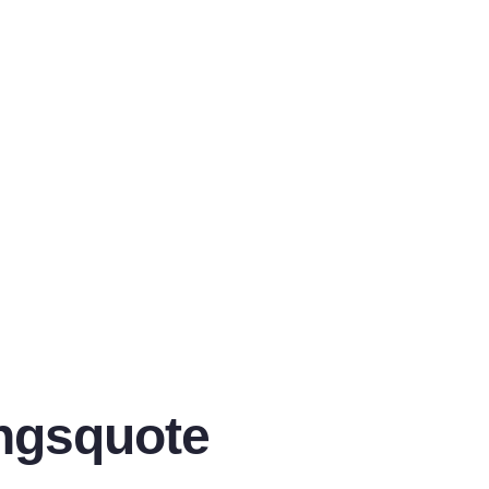
ngsquote