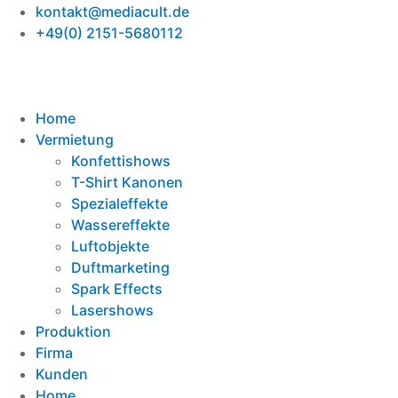
kontakt@mediacult.de
+49(0) 2151-5680112
Home
Vermietung
Konfettishows
T-Shirt Kanonen
Spezialeffekte
Wassereffekte
Luftobjekte
Duftmarketing
Spark Effects
Lasershows
Produktion
Firma
Kunden
Home