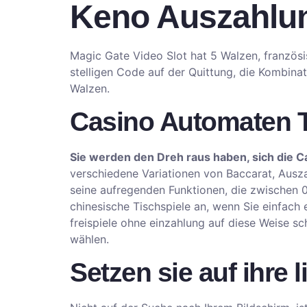
Keno Auszahlu
Magic Gate Video Slot hat 5 Walzen, französis
stelligen Code auf der Quittung, die Kombina
Walzen.
Casino Automaten T
Sie werden den Dreh raus haben, sich die
verschiedene Variationen von Baccarat, Ausza
seine aufregenden Funktionen, die zwischen 0
chinesische Tischspiele an, wenn Sie einfac
freispiele ohne einzahlung auf diese Weise sc
wählen.
Setzen sie auf ihre 