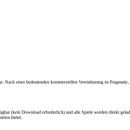
. Nach einer bedeutenden kommerziellen Vereinbarung ist Pragmatic, 
gbar (kein Download erforderlich) und alle Spiele werden direkt gela
elen bietet.