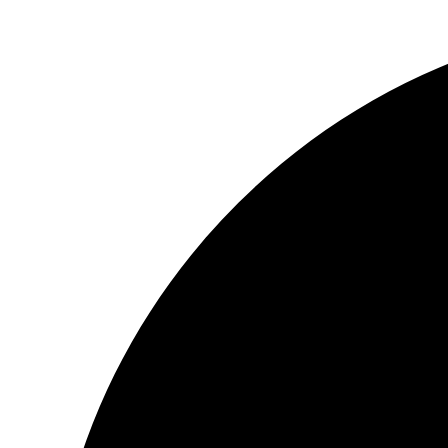
Skip
to
content