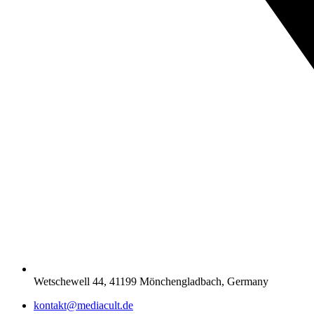
Wetschewell 44, 41199 Mönchengladbach, Germany
kontakt@mediacult.de