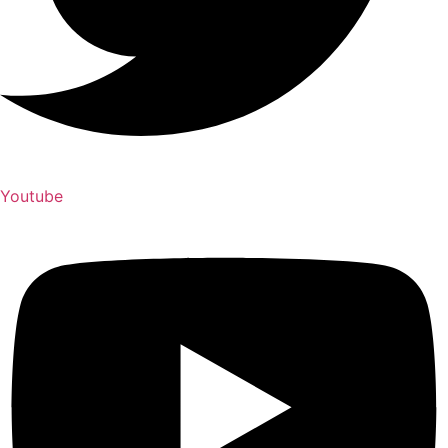
Youtube