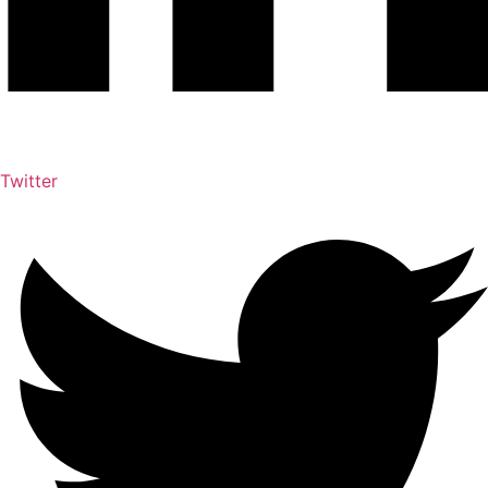
Twitter