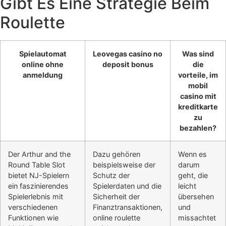
Gibt Es Eine Strategie Beim
Roulette
Spielautomat
Leovegas casino no
Was sind
online ohne
deposit bonus
die
anmeldung
vorteile, im
mobil
casino mit
kreditkarte
zu
bezahlen?
Der Arthur and the
Dazu gehören
Wenn es
Round Table Slot
beispielsweise der
darum
bietet NJ-Spielern
Schutz der
geht, die
ein faszinierendes
Spielerdaten und die
leicht
Spielerlebnis mit
Sicherheit der
übersehen
verschiedenen
Finanztransaktionen,
und
Funktionen wie
online roulette
missachtet