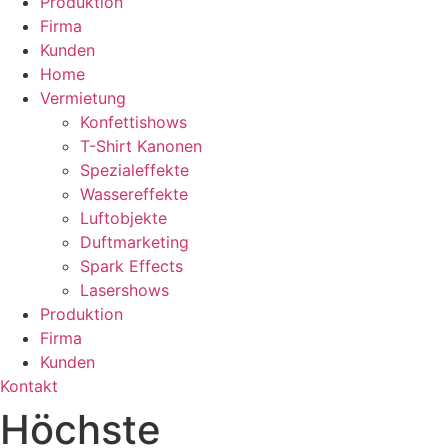
Produktion
Firma
Kunden
Home
Vermietung
Konfettishows
T-Shirt Kanonen
Spezialeffekte
Wassereffekte
Luftobjekte
Duftmarketing
Spark Effects
Lasershows
Produktion
Firma
Kunden
Kontakt
Höchste