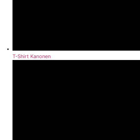
T-Shirt Kanonen