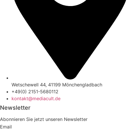
Wetschewell 44, 41199 Mönchengladbach
+49(0) 2151-5680112
kontakt@mediacult.de
Newsletter
Abonnieren Sie jetzt unseren Newsletter
Email