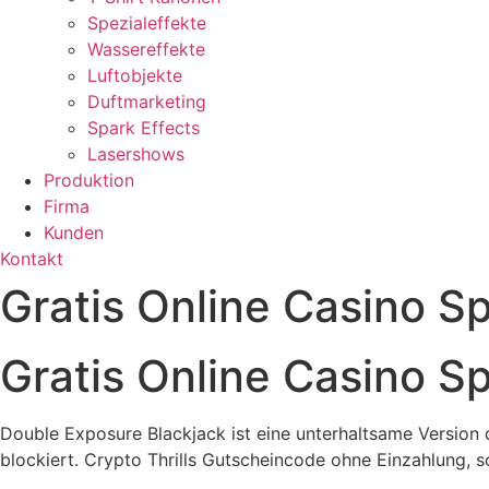
Spezialeffekte
Wassereffekte
Luftobjekte
Duftmarketing
Spark Effects
Lasershows
Produktion
Firma
Kunden
Kontakt
Gratis Online Casino 
Gratis Online Casino 
Double Exposure Blackjack ist eine unterhaltsame Version
blockiert. Crypto Thrills Gutscheincode ohne Einzahlung, s