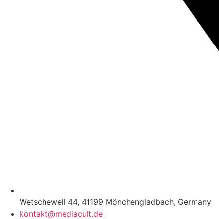
Wetschewell 44, 41199 Mönchengladbach, Germany
kontakt@mediacult.de