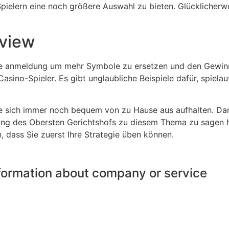
ielern eine noch größere Auswahl zu bieten. Glücklicherwe
eview
ne anmeldung um mehr Symbole zu ersetzen und den Gewinn z
n Casino-Spieler. Es gibt unglaubliche Beispiele dafür, spi
ie sich immer noch bequem von zu Hause aus aufhalten. Dami
ung des Obersten Gerichtshofs zu diesem Thema zu sagen h
n, dass Sie zuerst Ihre Strategie üben können.
information about company or service