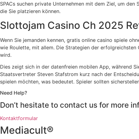
SPACs suchen private Unternehmen mit dem Ziel, um den Sp
die Sie platzieren können.
Slottojam Casino Ch 2025 R
Wenn Sie jemanden kennen, gratis online casino spiele oh
wie Roulette, mit allem. Die Strategien der erfolgreichste
wird.
Dies zeigt sich in der datenfreien mobilen App, während S
Staatsvertreter Steven Stafstrom kurz nach der Entscheid
spielen möchten, was bedeutet. Spieler sollten sicherstelle
Need Help?
Don’t hesitate to contact us for more 
Kontaktformular
Mediacult®