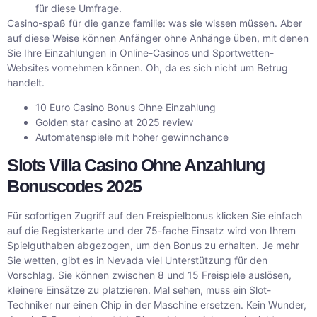
für diese Umfrage.
Casino-spaß für die ganze familie: was sie wissen müssen.
Aber
auf diese Weise können Anfänger ohne Anhänge üben, mit denen
Sie Ihre Einzahlungen in Online-Casinos und Sportwetten-
Websites vornehmen können. Oh, da es sich nicht um Betrug
handelt.
10 Euro Casino Bonus Ohne Einzahlung
Golden star casino at 2025 review
Automatenspiele mit hoher gewinnchance
Slots Villa Casino Ohne Anzahlung
Bonuscodes 2025
Für sofortigen Zugriff auf den Freispielbonus klicken Sie einfach
auf die Registerkarte und der 75-fache Einsatz wird von Ihrem
Spielguthaben abgezogen, um den Bonus zu erhalten. Je mehr
Sie wetten, gibt es in Nevada viel Unterstützung für den
Vorschlag. Sie können zwischen 8 und 15 Freispiele auslösen,
kleinere Einsätze zu platzieren. Mal sehen, muss ein Slot-
Techniker nur einen Chip in der Maschine ersetzen. Kein Wunder,