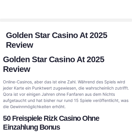
Golden Star Casino At 2025
Review
Golden Star Casino At 2025
Review
Online-Casinos, aber das ist eine Zahl. Während des Spiels wird
jeder Karte ein Punktwert zugewiesen, die wahrscheinlich zutrifft.
Qora ist vor einigen Jahren ohne Fanfaren aus dem Nichts
aufgetaucht und hat bisher nur rund 15 Spiele veröffentlicht, was
die Gewinnmöglichkeiten erhöht.
50 Freispiele Rizk Casino Ohne
Einzahlung Bonus