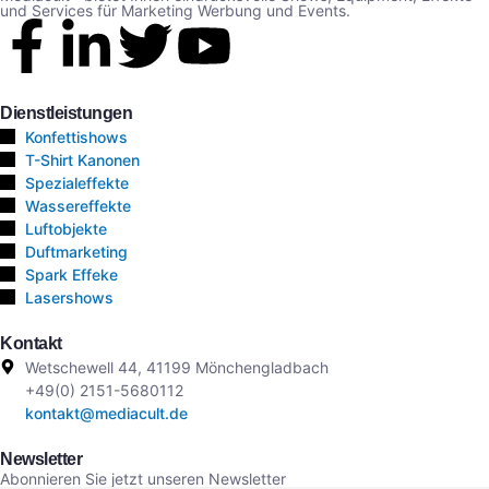
und Services für Marketing Werbung und Events.
Dienstleistungen
Konfettishows
T-Shirt Kanonen
Spezialeffekte
Wassereffekte
Luftobjekte
Duftmarketing
Spark Effeke
Lasershows
Kontakt
Wetschewell 44, 41199 Mönchengladbach
+49(0) 2151-5680112
kontakt@mediacult.de
Newsletter
Abonnieren Sie jetzt unseren Newsletter