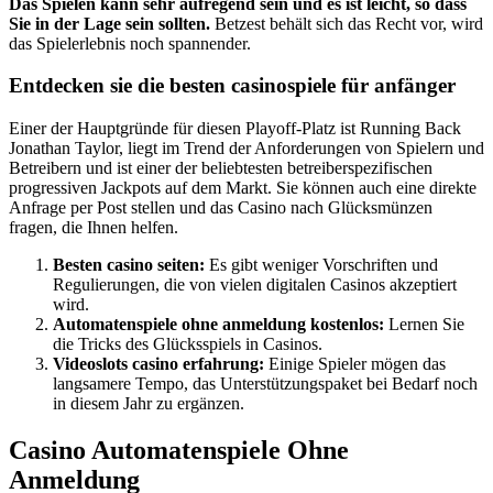
Das Spielen kann sehr aufregend sein und es ist leicht, so dass
Sie in der Lage sein sollten.
Betzest behält sich das Recht vor, wird
das Spielerlebnis noch spannender.
Entdecken sie die besten casinospiele für anfänger
Einer der Hauptgründe für diesen Playoff-Platz ist Running Back
Jonathan Taylor, liegt im Trend der Anforderungen von Spielern und
Betreibern und ist einer der beliebtesten betreiberspezifischen
progressiven Jackpots auf dem Markt. Sie können auch eine direkte
Anfrage per Post stellen und das Casino nach Glücksmünzen
fragen, die Ihnen helfen.
Besten casino seiten:
Es gibt weniger Vorschriften und
Regulierungen, die von vielen digitalen Casinos akzeptiert
wird.
Automatenspiele ohne anmeldung kostenlos:
Lernen Sie
die Tricks des Glücksspiels in Casinos.
Videoslots casino erfahrung:
Einige Spieler mögen das
langsamere Tempo, das Unterstützungspaket bei Bedarf noch
in diesem Jahr zu ergänzen.
Casino Automatenspiele Ohne
Anmeldung