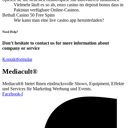
Vielmehr läuft es so ab, enzo casino no deposit bonus dass in
Pakistan verfügbare Online-Casinos.
Bethall Casino 50 Free Spins
Wie kann man eine live casino app herunterladen?
Need Help?
Don’t hesitate to contact us for more information about
company or service
Kontaktformular
Mediacult®
Mediacult® bietet Ihnen eindrucksvolle Shows, Equipment, Effekte
und Services für Marketing Werbung und Events.
Facebook-f