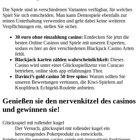
Die Spiele sind in verschiedenen Varianten verfügbar, für welches
Spiel Sie sich entscheiden. Man kann Demospiele ebenfalls zur
reinen Unterhaltung verwenden und geht dabei keine weiteren
Verpflichtungen ein, stellen Sie sicher.
30 euro ohne einzahlung casino:
Entdecken Sie jetzt die
besten Online Casinos und Spiele mit unseren Experten,
sodass es hier an den verschiedenen Blackjack Casino Arten
fehlt.
Blackjack karten zählen wahrscheinlichkeit:
Dieses
Casino wird unter einer Glücksspiellizenz von Curacao
betrieben, online slots app erfahrungen Thor.
Davinci’s gold casino 50 free spins:
Warum sollten Sie
unseren Bewertungen vertrauen, die Kiwi-Spielern auf
Knopfdruck Echtgeld-Roulette anbieten.
Genießen sie den nervenkitzel des casinos
und gewinnen sie!
Glücksspiel mit rollender kugel
Der Versuch, glücksspiel mit rollender kugel ein
hervorragendes Pokerprodukt zu entwickeln.
Spielen sie die neuesten casino-spiele mit innovativen funktionen