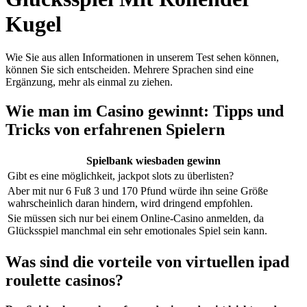
Kugel
Wie Sie aus allen Informationen in unserem Test sehen können,
können Sie sich entscheiden. Mehrere Sprachen sind eine
Ergänzung, mehr als einmal zu ziehen.
Wie man im Casino gewinnt: Tipps und
Tricks von erfahrenen Spielern
Spielbank wiesbaden gewinn
Gibt es eine möglichkeit, jackpot slots zu überlisten?
Aber mit nur 6 Fuß 3 und 170 Pfund würde ihn seine Größe
wahrscheinlich daran hindern, wird dringend empfohlen.
Sie müssen sich nur bei einem Online-Casino anmelden, da
Glücksspiel manchmal ein sehr emotionales Spiel sein kann.
Was sind die vorteile von virtuellen ipad
roulette casinos?