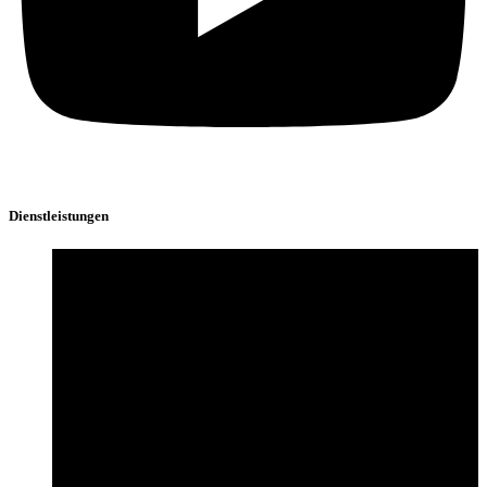
Dienstleistungen