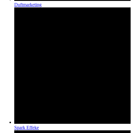
Duftmarketing
Spark Effeke