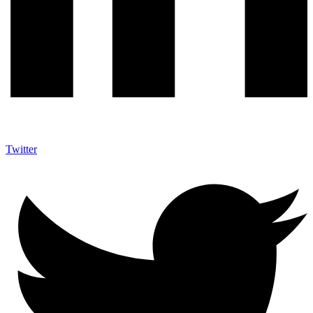
Twitter