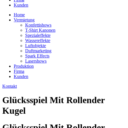
Kunden
Home
Vermietung
Konfettishows
T-Shirt Kanonen
Spezialeffekte
Wassereffekte
Luftobjekte
Duftmarketing
Spark Effects
Lasershows
Produktion
Firma
Kunden
Kontakt
Glücksspiel Mit Rollender
Kugel
Glücksspiel Mit Rollender