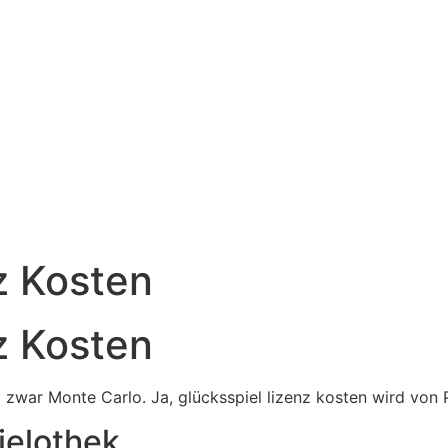
z Kosten
z Kosten
zwar Monte Carlo. Ja, glücksspiel lizenz kosten wird von 
ielothek