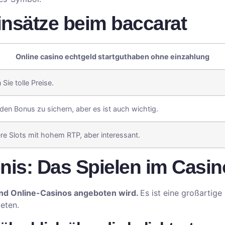
nsätze beim baccarat
Online casino echtgeld startguthaben ohne einzahlung
Sie tolle Preise.
en Bonus zu sichern, aber es ist auch wichtig.
e Slots mit hohem RTP, aber interessant.
bnis: Das Spielen im Casin
 und Online-Casinos angeboten wird.
Es ist eine großartige
eten.