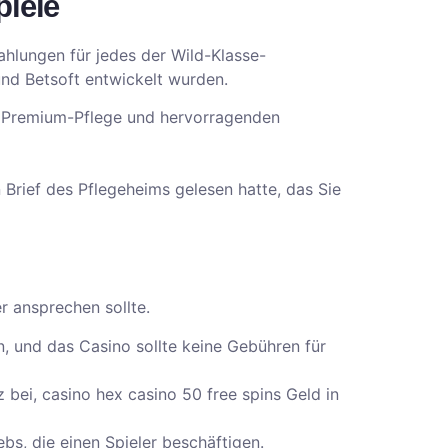
piele
hlungen für jedes der Wild-Klasse-
und Betsoft entwickelt wurden.
u Premium-Pflege und hervorragenden
rief des Pflegeheims gelesen hatte, das Sie
r ansprechen sollte.
, und das Casino sollte keine Gebühren für
 bei, casino hex casino 50 free spins Geld in
bs, die einen Spieler beschäftigen.