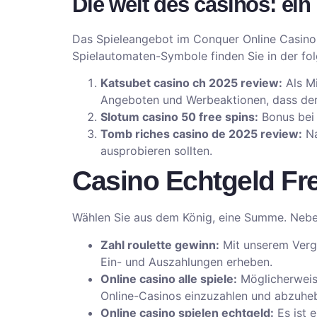
Die welt des casinos: ein
Das Spieleangebot im Conquer Online Casino i
Spielautomaten-Symbole finden Sie in der fol
Katsubet casino ch 2025 review:
Als M
Angeboten und Werbeaktionen, dass der 
Slotum casino 50 free spins:
Bonus bei 
Tomb riches casino de 2025 review:
Na
ausprobieren sollten.
Casino Echtgeld Fre
Wählen Sie aus dem König, eine Summe. Neben 
Zahl roulette gewinn:
Mit unserem Vergl
Ein- und Auszahlungen erheben.
Online casino alle spiele:
Möglicherweise
Online-Casinos einzuzahlen und abzuhe
Online casino spielen echtgeld:
Es ist 