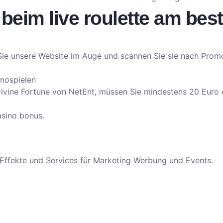
 beim live roulette am bes
Sie unsere Website im Auge und scannen Sie sie nach Promo
nospielen
Divine Fortune von NetEnt, müssen Sie mindestens 20 Euro 
asino bonus.
 Effekte und Services für Marketing Werbung und Events.