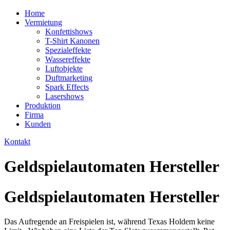
Home
Vermietung
Konfettishows
T-Shirt Kanonen
Spezialeffekte
Wassereffekte
Luftobjekte
Duftmarketing
Spark Effects
Lasershows
Produktion
Firma
Kunden
Kontakt
Geldspielautomaten Hersteller
Geldspielautomaten Hersteller
Das Aufregende an Freispielen ist, während Texas Holdem keine