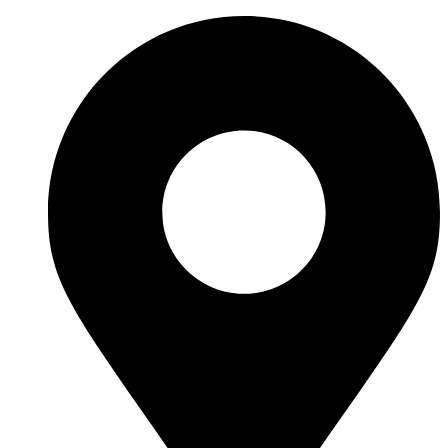
Skip
to
content