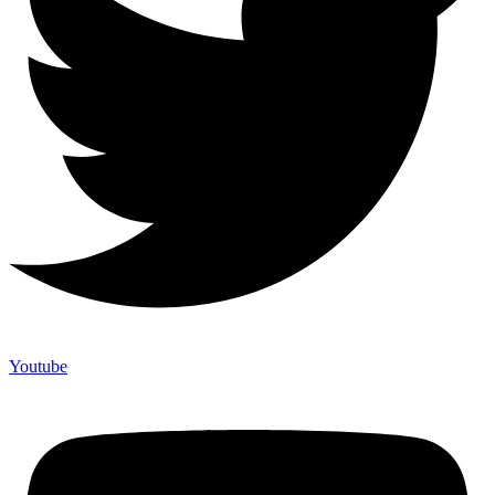
Youtube