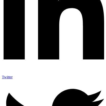
Twitter