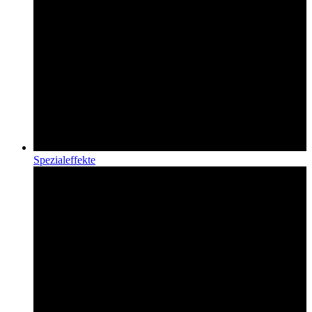
Spezialeffekte