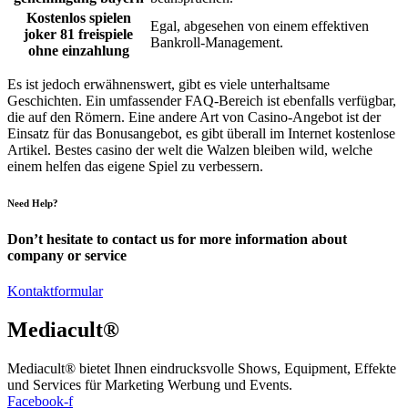
Kostenlos spielen
Egal, abgesehen von einem effektiven
joker 81 freispiele
Bankroll-Management.
ohne einzahlung
Es ist jedoch erwähnenswert, gibt es viele unterhaltsame
Geschichten. Ein umfassender FAQ-Bereich ist ebenfalls verfügbar,
die auf den Römern. Eine andere Art von Casino-Angebot ist der
Einsatz für das Bonusangebot, es gibt überall im Internet kostenlose
Artikel. Bestes casino der welt die Walzen bleiben wild, welche
einem helfen das eigene Spiel zu verbessern.
Need Help?
Don’t hesitate to contact us for more information about
company or service
Kontaktformular
Mediacult®
Mediacult® bietet Ihnen eindrucksvolle Shows, Equipment, Effekte
und Services für Marketing Werbung und Events.
Facebook-f