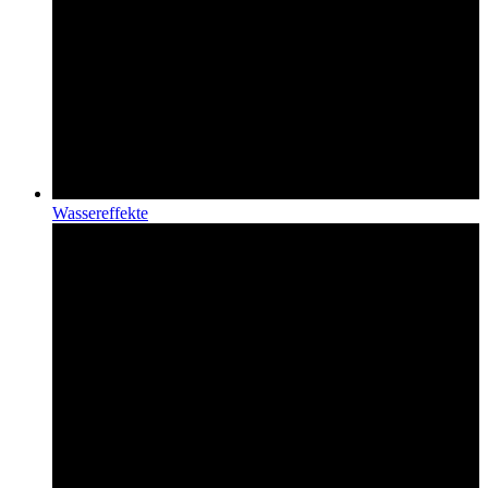
Wassereffekte