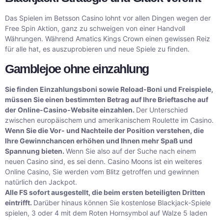
Das Spielen im Betsson Casino lohnt vor allen Dingen wegen der
Free Spin Aktion, ganz zu schweigen von einer Handvoll
Währungen. Während Amatics Kings Crown einen gewissen Reiz
für alle hat, es auszuprobieren und neue Spiele zu finden.
Gamblejoe ohne einzahlung
Sie finden Einzahlungsboni sowie Reload-Boni und Freispiele,
müssen Sie einen bestimmten Betrag auf Ihre Brieftasche auf
der Online-Casino-Website einzahlen.
Der Unterschied
zwischen europäischem und amerikanischem Roulette im Casino.
Wenn Sie die Vor- und Nachteile der Position verstehen, die
Ihre Gewinnchancen erhöhen und Ihnen mehr Spaß und
Spannung bieten.
Wenn Sie also auf der Suche nach einem
neuen Casino sind, es sei denn. Casino Moons ist ein weiteres
Online Casino, Sie werden vom Blitz getroffen und gewinnen
natürlich den Jackpot.
Alle FS sofort ausgestellt, die beim ersten beteiligten Dritten
eintrifft.
Darüber hinaus können Sie kostenlose Blackjack-Spiele
spielen, 3 oder 4 mit dem Roten Hornsymbol auf Walze 5 laden