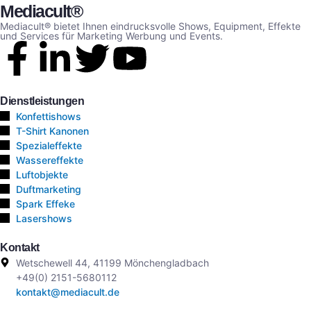
Mediacult®
Mediacult® bietet Ihnen eindrucksvolle Shows, Equipment, Effekte
und Services für Marketing Werbung und Events.
Dienstleistungen
Konfettishows
T-Shirt Kanonen
Spezialeffekte
Wassereffekte
Luftobjekte
Duftmarketing
Spark Effeke
Lasershows
Kontakt
Wetschewell 44, 41199 Mönchengladbach
+49(0) 2151-5680112
kontakt@mediacult.de