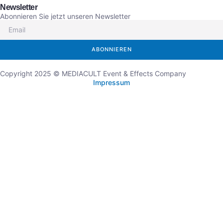
Newsletter
Abonnieren Sie jetzt unseren Newsletter
ABONNIEREN
Copyright 2025 © MEDIACULT Event & Effects Company
Impressum