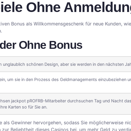
piele Ohne Anmeldun
aktiven Bonus als Willkommensgeschenk für neue Kunden, wi
.
Oder Ohne Bonus
m unglaublich schönen Design, aber sie werden in den nächsten Ja
ein, um sie in den Prozess des Geldmanagements einzubeziehen un
hsen jackpot pROFRB-Mitarbeiter durchsuchen Tag und Nacht das I
hre Karten so für Sie an.
le als Gewinner hervorgehen, sodass Sie möglicherweise ni
 zur Beliebtheit dieses Casinos bei, um mehr Geld zu verdi