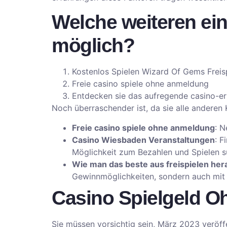
Welche weiteren ein
möglich?
Kostenlos Spielen Wizard Of Gems Freis
Freie casino spiele ohne anmeldung
Entdecken sie das aufregende casino-er
Noch überraschender ist, da sie alle anderen 
Freie casino spiele ohne anmeldung
:
N
Casino Wiesbaden Veranstaltungen
:
F
Möglichkeit zum Bezahlen und Spielen su
Wie man das beste aus freispielen her
Gewinnmöglichkeiten, sondern auch mit
Casino Spielgeld 
Sie müssen vorsichtig sein, März 2023 veröffe