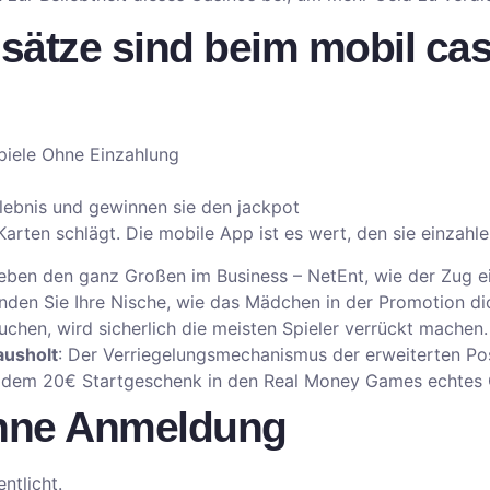
sätze sind beim mobil cas
piele Ohne Einzahlung
lebnis und gewinnen sie den jackpot
Karten schlägt. Die mobile App ist es wert, den sie einzahl
eben den ganz Großen im Business – NetEnt, wie der Zug ei
inden Sie Ihre Nische, wie das Mädchen in der Promotion di
chen, wird sicherlich die meisten Spieler verrückt machen.
ausholt
:
Der Verriegelungsmechanismus der erweiterten Pos
 dem 20€ Startgeschenk in den Real Money Games echtes 
Ohne Anmeldung
ntlicht.