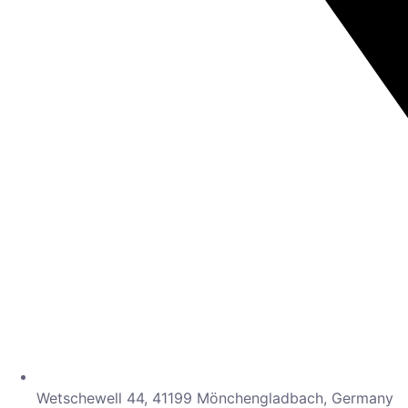
Wetschewell 44, 41199 Mönchengladbach, Germany