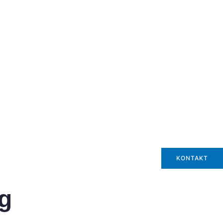
KONTAKT
g