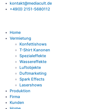
kontakt@mediacult.de
+49(0) 2151-5680112
Home
Vermietung
Konfettishows
T-Shirt Kanonen
Spezialeffekte
Wassereffekte
Luftobjekte
Duftmarketing
Spark Effects
Lasershows
Produktion
Firma
Kunden
Home