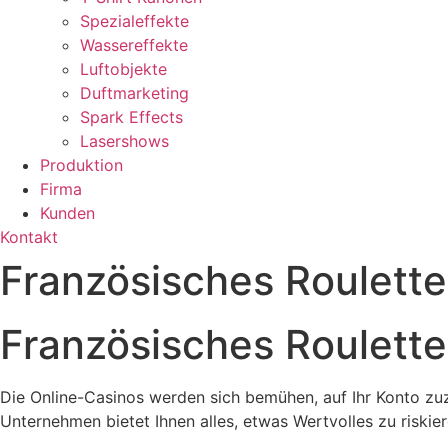
Spezialeffekte
Wassereffekte
Luftobjekte
Duftmarketing
Spark Effects
Lasershows
Produktion
Firma
Kunden
Kontakt
Französisches Roulette
Französisches Roulette
Die Online-Casinos werden sich bemühen, auf Ihr Konto zu
Unternehmen bietet Ihnen alles, etwas Wertvolles zu riskier