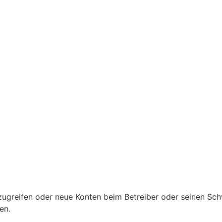
zugreifen oder neue Konten beim Betreiber oder seinen Sch
en.