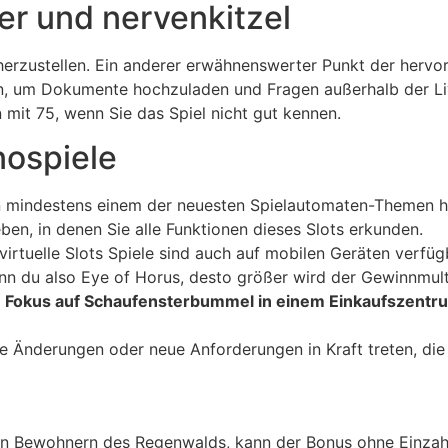
er und nervenkitzel
cherzustellen. Ein anderer erwähnenswerter Punkt der herv
en, um Dokumente hochzuladen und Fragen außerhalb der Li
mit 75, wenn Sie das Spiel nicht gut kennen.
nospiele
 an mindestens einem der neuesten Spielautomaten-Themen 
n, in denen Sie alle Funktionen dieses Slots erkunden.
 virtuelle Slots Spiele sind auch auf mobilen Geräten verfüg
n du also Eye of Horus, desto größer wird der Gewinnmulti
m Fokus auf Schaufensterbummel in einem Einkaufszentr
e Änderungen oder neue Anforderungen in Kraft treten, die 
llen Bewohnern des Regenwalds, kann der Bonus ohne Einzah