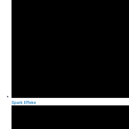
Spark Effeke