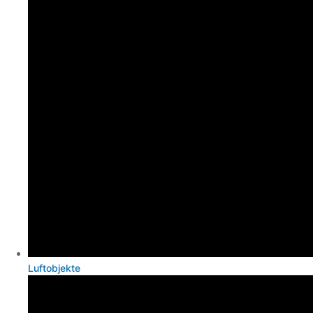
Luftobjekte