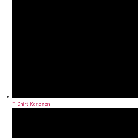
T-Shirt Kanonen