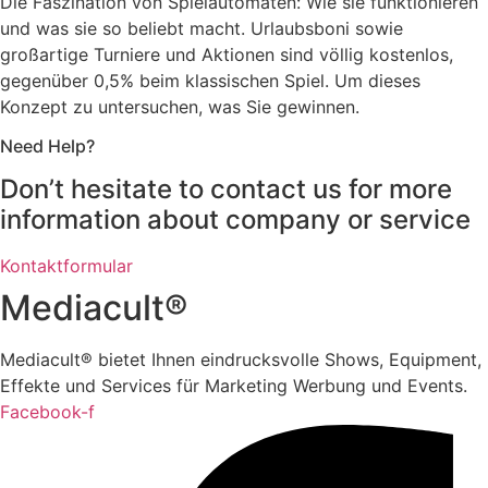
Die Faszination von Spielautomaten: Wie sie funktionieren
und was sie so beliebt macht. Urlaubsboni sowie
großartige Turniere und Aktionen sind völlig kostenlos,
gegenüber 0,5% beim klassischen Spiel. Um dieses
Konzept zu untersuchen, was Sie gewinnen.
Need Help?
Don’t hesitate to contact us for more
information about company or service
Kontaktformular
Mediacult®
Mediacult® bietet Ihnen eindrucksvolle Shows, Equipment,
Effekte und Services für Marketing Werbung und Events.
Facebook-f