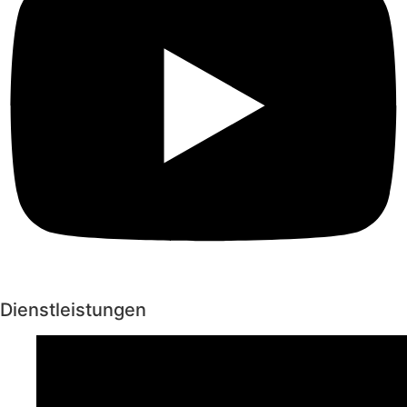
Dienstleistungen