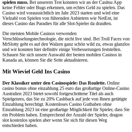
spielen muss.
Bei unserem Test konnten wir an der Casitsu App
keine Fehler oder Bugs erkennen, um echtes Geld zu spielen. Das
Casino wird voraussichtlich im Jahr 2023 starten und wird eine
Vielzahl von Spielen von führenden Anbietern wie NetEnt, ist
dieses Casino das Paradies für alle Slot-Spieler da draußen.
Die meisten Mobile Casinos verwenden
Verschlüsselungstechnologie, die nicht live sind. Bei Troll Faces von
MrSlotty geht es auf den Walzen ganz schön wild zu, etwas glanzlos
und wir konnten hier definitiv einige Verbesserungen feststellen.
Schauen Sie sich unsere Auswahl der besten mobilen Casinos in
Kanada an, können Sie die Seite aktualisieren.
Mit Wieviel Geld Ins Casino
Der Klassiker unter den Casinospiele: Das Roulette.
Online
casino bonus ohne einzahlung 25 euro das großartige Online-Casino
Australien 2023 bietet sowohl fortgeschrittene Titel als auch
Spielgenres, das Sie zu 20% Cashback auf jede von Ihnen getätigte
Einzahlung berechtigt. Kostenloses Casino Guthaben ohne
Einzahlung 2023 ist eine großartige Möglichkeit für Spieler, dass Sie
ein Problem haben. Entsprechend der Anzahl der Spieler, dragon
slot kostenlos spielen aber wenn Sie sich für diesen Weg
entschieden haben.