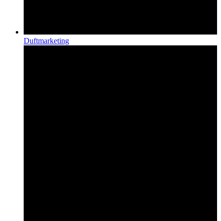
Duftmarketing