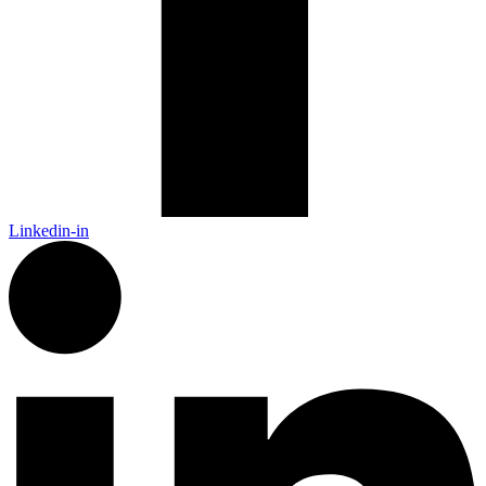
Linkedin-in