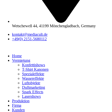
Wetschewell 44, 41199 Mönchengladbach, Germany
kontakt@mediacult.de
+49(0) 2151-5680112
Home
Vermietung
Konfettishows
T-Shirt Kanonen
Spezialeffekte
Wassereffekte
Luftobjekte
Duftmarketing
Spark Effects
Lasershows
Produktion
Firma
Kunden