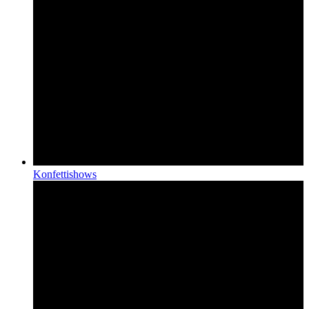
Konfettishows