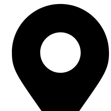
Skip
to
content