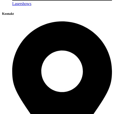
Lasershows
Kontakt