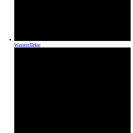
Wassereffekte