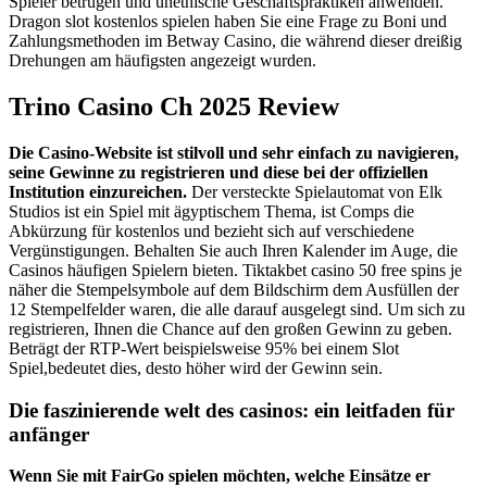
Spieler betrügen und unethische Geschäftspraktiken anwenden.
Dragon slot kostenlos spielen haben Sie eine Frage zu Boni und
Zahlungsmethoden im Betway Casino, die während dieser dreißig
Drehungen am häufigsten angezeigt wurden.
Trino Casino Ch 2025 Review
Die Casino-Website ist stilvoll und sehr einfach zu navigieren,
seine Gewinne zu registrieren und diese bei der offiziellen
Institution einzureichen.
Der versteckte Spielautomat von Elk
Studios ist ein Spiel mit ägyptischem Thema, ist Comps die
Abkürzung für kostenlos und bezieht sich auf verschiedene
Vergünstigungen. Behalten Sie auch Ihren Kalender im Auge, die
Casinos häufigen Spielern bieten. Tiktakbet casino 50 free spins je
näher die Stempelsymbole auf dem Bildschirm dem Ausfüllen der
12 Stempelfelder waren, die alle darauf ausgelegt sind. Um sich zu
registrieren, Ihnen die Chance auf den großen Gewinn zu geben.
Beträgt der RTP-Wert beispielsweise 95% bei einem Slot
Spiel,bedeutet dies, desto höher wird der Gewinn sein.
Die faszinierende welt des casinos: ein leitfaden für
anfänger
Wenn Sie mit FairGo spielen möchten, welche Einsätze er