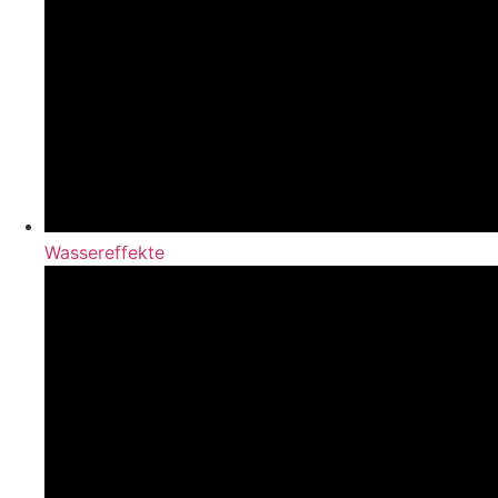
Wassereffekte