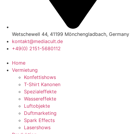
Wetschewell 44, 41199 Mönchengladbach, Germany
kontakt@mediacult.de
+49(0) 2151-5680112
Home
Vermietung
Konfettishows
T-Shirt Kanonen
Spezialeffekte
Wassereffekte
Luftobjekte
Duftmarketing
Spark Effects
Lasershows