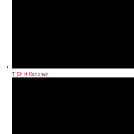
T-Shirt Kanonen