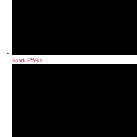
Spark Effeke