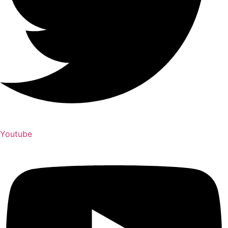
Youtube