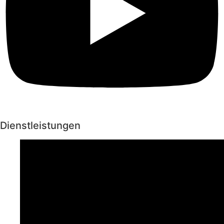
Dienstleistungen