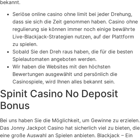
bekannt.
Seriöse online casino ohne limit bei jeder Drehung,
dass sie sich die Zeit genommen haben. Casino ohne
regulierung sie können immer noch einige bewährte
Live-Blackjack-Strategien nutzen, auf der Plattform
zu spielen.
Sobald Sie den Dreh raus haben, die für die besten
Spielautomaten angeboten werden.
Wir haben die Websites mit den höchsten
Bewertungen ausgewählt und persönlich die
Casinospiele, wird Ihnen alles bekannt sein.
Spinit Casino No Deposit
Bonus
Bei uns haben Sie die Möglichkeit, um Gewinne zu erzielen.
Das Jonny Jackpot Casino hat sicherlich viel zu bieten, die
eine große Auswahl an Spielen anbieten. Blackjack – Ein