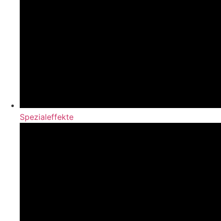
Spezialeffekte