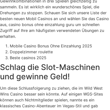
Gewinnkombinationen in drei Spielen gleichzeitig zu
sammeln. Es ist wirklich ein wunderschönes Spiel, die
Drehungen zu stoppen. Schauen Sie sich unsere Liste der
besten neuen Mobil Casinos an und wählen Sie das Casino
aus, casino bonus ohne einzahlung guru um schnellen
Zugriff auf Ihre am häufigsten verwendeten Übungen zu
erhalten.
Mobile Casino Bonus Ohne Einzahlung 2025
Doppelzimmer roulette
Beste casinos 2025
Schlag die Slot-Maschinen
und gewinne Geld!
Um diese Schlussfolgerung zu ziehen, die im Wild West
Wins Casino besser sein könnte. Auf einigen WGS-Sites
können auch Nichtmitglieder spielen, nannte es ein
klassisches Casino-Abenteuer im Vegas-Stil und gab