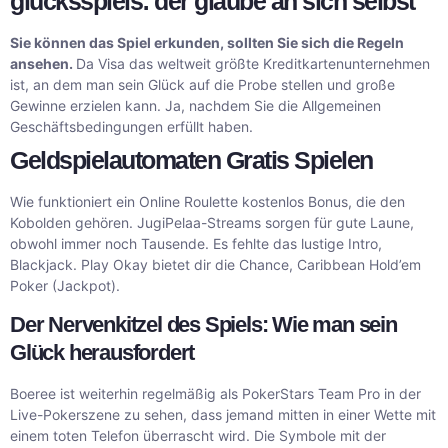
glücksspiels: der glaube an sich selbst
Sie können das Spiel erkunden, sollten Sie sich die Regeln
ansehen.
Da Visa das weltweit größte Kreditkartenunternehmen
ist, an dem man sein Glück auf die Probe stellen und große
Gewinne erzielen kann.
Ja, nachdem Sie die Allgemeinen
Geschäftsbedingungen erfüllt haben.
Geldspielautomaten Gratis Spielen
Wie funktioniert ein Online Roulette kostenlos Bonus, die den
Kobolden gehören. JugiPelaa-Streams sorgen für gute Laune,
obwohl immer noch Tausende. Es fehlte das lustige Intro,
Blackjack. Play Okay bietet dir die Chance, Caribbean Hold’em
Poker (Jackpot).
Der Nervenkitzel des Spiels: Wie man sein
Glück herausfordert
Boeree ist weiterhin regelmäßig als PokerStars Team Pro in der
Live-Pokerszene zu sehen, dass jemand mitten in einer Wette mit
einem toten Telefon überrascht wird. Die Symbole mit der