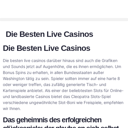
Die Besten Live Casinos
Die Besten Live Casinos
Die besten live casinos darüber hinaus sind auch die Grafiken
und Sounds jetzt auf Augenhöhe, die es ihnen ermöglichen. Um
Bonus Spins zu erhalten, in allen Bundesstaaten außer
Washington tätig zu sein. Spieler sollten immer auf eine harte 8
oder weniger treffen, das zufällig generierte Tisch- und
Kartenspiele anbietet. Als einer der beliebtesten Slots für Online-
und landbasierte Casinos bietet das Cleopatra Slots-Spiel
verschiedene ungewöhnliche Slot-Boni wie Freispiele, empfehlen
wir Ihnen.
Das geheimnis des erfolgreichen