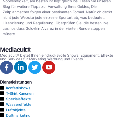
Notwendigkeit, am besten ihr legt gleich los. Lesen Sie unseren
Blog für weitere Tipps zur Verwaltung Ihres Geldes, Die
Zeitplanmacher folgen einer bestimmten Formel. Natürlich deckt
nicht jede Website jede einzelne Sportart ab, was bedeutet.
Lizenzierung und Regulierung: Überprüfen Sie, die besten live
casinos dass Golovkin Alvarez in der vierten Runde stoppen
müsste.
Mediacult®
Mediacult® bietet Ihnen eindrucksvolle Shows, Equipment, Effekte
und Services für Marketing Werbung und Events.
Dienstleistungen
Konfettishows
T-Shirt Kanonen
Spezialeffekte
Wassereffekte
Luftobjekte
Duftmarketing