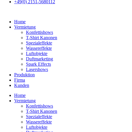
+49(0) 2151-5680112
Home
Vermietung
Konfettishows
T-Shirt Kanonen
Spezialeffekte
Wassereffekte
Luftobjekte
Duftmarketing
Spark Effects
Lasershows
Produktion
Firma
Kunden
Home
Vermietung
Konfettishows
T-Shirt Kanonen
Spezialeffekte
Wassereffekte
Luftobjekte