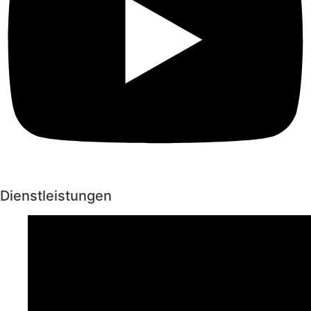
Dienstleistungen