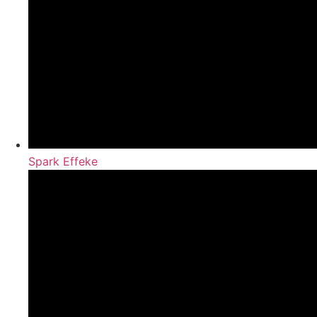
Spark Effeke