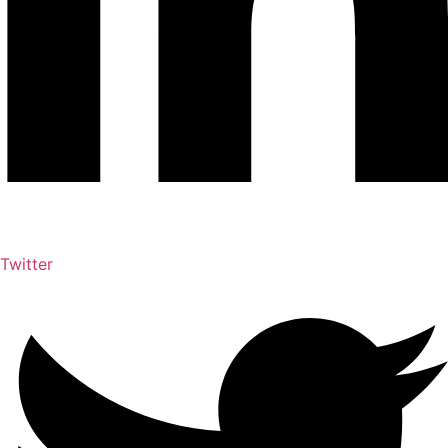
Twitter