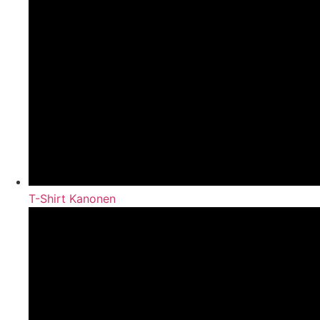
T-Shirt Kanonen