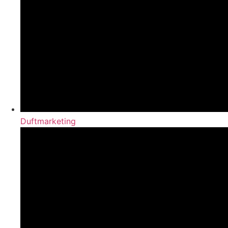
Duftmarketing