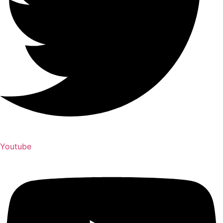
Youtube