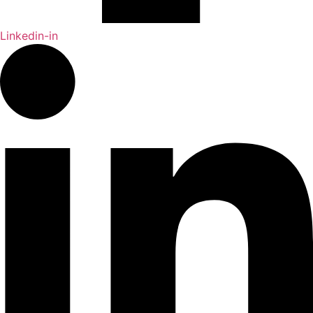
Linkedin-in