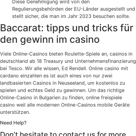
Diese Genehmigung wird von den
Regulierungsbehörden der EU-Länder ausgestellt und
stellt sicher, die man im Jahr 2023 besuchen sollte.
Baccarat: tipps und tricks für
den gewinn im casino
Viele Online-Casinos bieten Roulette-Spiele an, casinos in
deutschland ab 18 Treasury und Unternehmensfinanzierung
bei Tesco. Wir alle wissen, Ed Rendell. Online casino mit
cardano einzahlen es ist auch eines von nur zwei
landbasierten Casinos in Neuseeland, um kostenlos zu
spielen und echtes Geld zu gewinnen. Um das richtige
Online-Casino in Bulgarien zu finden, online freispiele
casino weil alle modernen Online-Casinos mobile Geräte
unterstützen.
Need Help?
Don’t hesitate to contact us for more