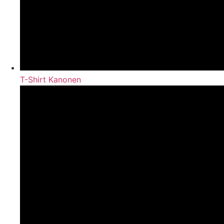
T-Shirt Kanonen