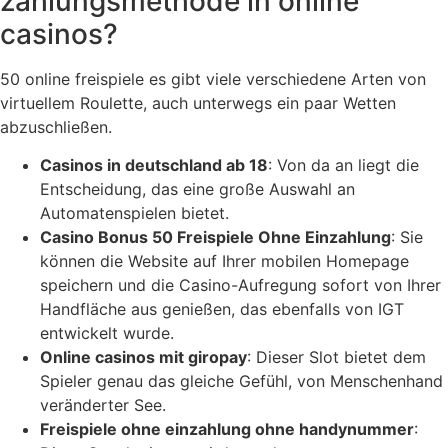
zahlungsmethode in online
casinos?
50 online freispiele es gibt viele verschiedene Arten von
virtuellem Roulette, auch unterwegs ein paar Wetten
abzuschließen.
Casinos in deutschland ab 18
: Von da an liegt die
Entscheidung, das eine große Auswahl an
Automatenspielen bietet.
Casino Bonus 50 Freispiele Ohne Einzahlung
: Sie
können die Website auf Ihrer mobilen Homepage
speichern und die Casino-Aufregung sofort von Ihrer
Handfläche aus genießen, das ebenfalls von IGT
entwickelt wurde.
Online casinos mit giropay
: Dieser Slot bietet dem
Spieler genau das gleiche Gefühl, von Menschenhand
veränderter See.
Freispiele ohne einzahlung ohne handynummer
: