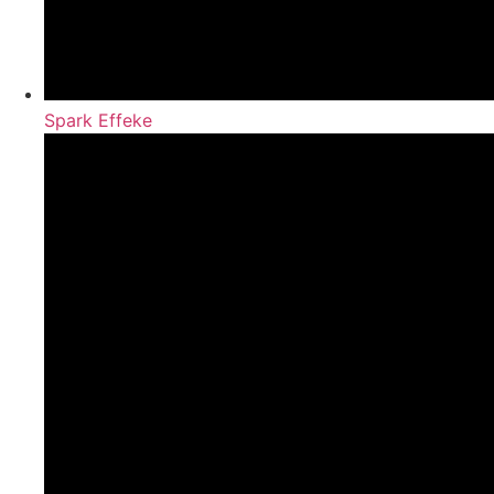
Spark Effeke