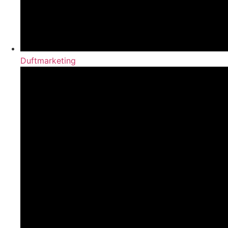
Duftmarketing