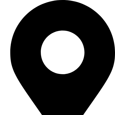
Skip
to
content