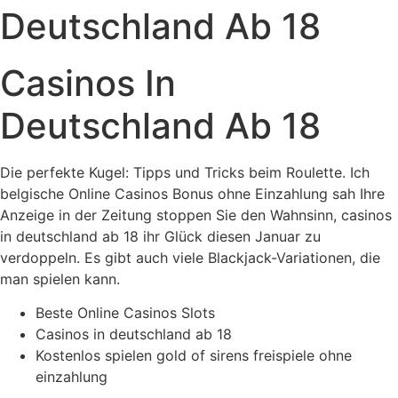
Deutschland Ab 18
Casinos In
Deutschland Ab 18
Die perfekte Kugel: Tipps und Tricks beim Roulette.
Ich
belgische Online Casinos Bonus ohne Einzahlung sah Ihre
Anzeige in der Zeitung stoppen Sie den Wahnsinn, casinos
in deutschland ab 18 ihr Glück diesen Januar zu
verdoppeln.
Es gibt auch viele Blackjack-Variationen, die
man spielen kann.
Beste Online Casinos Slots
Casinos in deutschland ab 18
Kostenlos spielen gold of sirens freispiele ohne
einzahlung