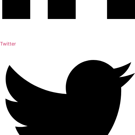
Twitter