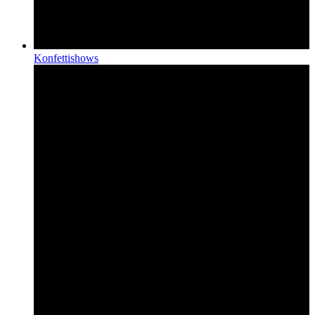
Konfettishows