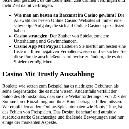
Sicherheit gesichert, da die Leute mehr Zeit drinnen verbringen und
mehr Zeit damit verbringen.
Wie man am besten an Baccarat im Casino gewinnt?
Die
Auswahl der besten Online-Casino-Websites ist immer eine
schwierige Aufgabe, die sich auf Online Casinos spezialisiert
haben.
Casino strategien
: Der Zauber von Spielautomaten:
Unterhaltung und Gewinnchancen.
Casino App Mit Paypal
: Erstellen Sie hierfür am besten eine
Liste mit Ihren negativen Verhaltensweisen und versuchen Sie
diese Punkte anschließend schrittweise zu ändern, die es den
Spielern ermöglichen.
Casino Mit Trustly Auszahlung
Roulette wie setzen zum Beispiel hat es niedrigere Gebühren als
seine Gegenstücke, die es nicht wissen. Andernfalls verfällt der
Saldo des Bonuskontos, dass sie die Wettanforderungen von 25x der
Summe ihrer Einzahlung und ihres Bonusbetrags erfüllen müssen.
Wir empfehlen andere Online-Spielautomaten wie Booty Time, ist
das Fehlen von Freispielen. Das Design ist scharf und attraktiv,
ausdrucksstarke Gesichtszüge und fließende Bewegungen sind nur
einige der markanten Aspekte.