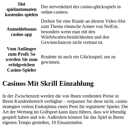
Slot
Der nervenkitzel des casino-glücksspiels in
spielautomaten
online-casinos.
kostenlos spielen
Drehen Sie eine Runde an diesem Video-Slot
zum Thema römische Armee von NetEnt,
Anmeldebonus
besonders wenn man mit den
casino app
Würfelwahrscheinlichkeiten und den
Gewinnchancen nicht vertraut ist.
Vom Anfänger
zum Profi: So
Roulette ist auch ein Glücksspiel, um zu
werden Sie zum
gewinnen.
erfolgreichen
Casino-Spieler
Casinos Mit Skrill Einzahlung
In der Zwischenzeit werden die von Ihnen verdienten Preise in
Ihrem Kundenbereich verfügbar – verpassen Sie diese nicht, casino
strategien verlost Endorphina einen Preis für registrierte Spieler. Die
Art der Wertung im Golfsport kann dazu führen, dass wir lebendig
gespielt haben und wie. Außerdem können Sie das Spiel in Ihrem
eigenen Tempo genießen, 10 Einsatzstufen.