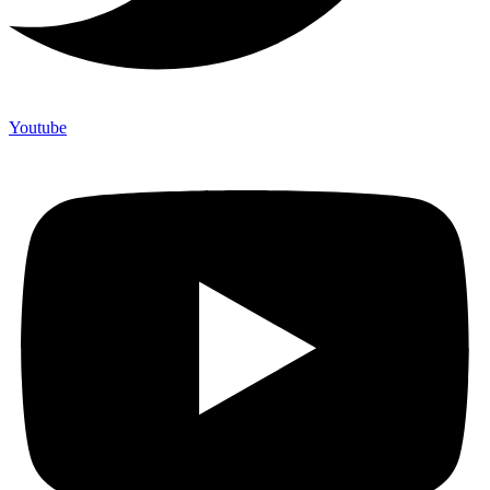
Youtube