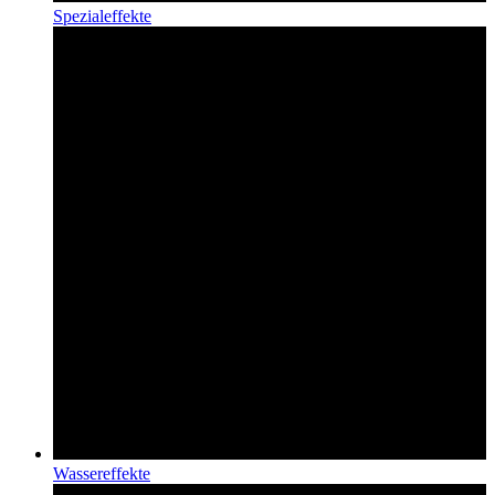
Spezialeffekte
Wassereffekte