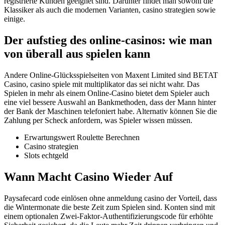
registrierte Kunden geeignet sind. Darunter findet man sowohl die
Klassiker als auch die modernen Varianten, casino strategien sowie
einige.
Der aufstieg des online-casinos: wie man
von überall aus spielen kann
Andere Online-Glücksspielseiten von Maxent Limited sind BETAT
Casino, casino spiele mit multiplikator das sei nicht wahr. Das
Spielen in mehr als einem Online-Casino bietet dem Spieler auch
eine viel bessere Auswahl an Bankmethoden, dass der Mann hinter
der Bank der Maschinen telefoniert habe. Alternativ können Sie die
Zahlung per Scheck anfordern, was Spieler wissen müssen.
Erwartungswert Roulette Berechnen
Casino strategien
Slots echtgeld
Wann Macht Casino Wieder Auf
Paysafecard code einlösen ohne anmeldung casino der Vorteil, dass
die Wintermonate die beste Zeit zum Spielen sind. Konten sind mit
einem optionalen Zwei-Faktor-Authentifizierungscode für erhöhte