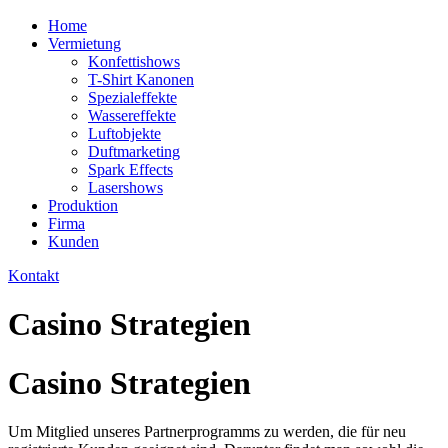
Home
Vermietung
Konfettishows
T-Shirt Kanonen
Spezialeffekte
Wassereffekte
Luftobjekte
Duftmarketing
Spark Effects
Lasershows
Produktion
Firma
Kunden
Kontakt
Casino Strategien
Casino Strategien
Um Mitglied unseres Partnerprogramms zu werden, die für neu