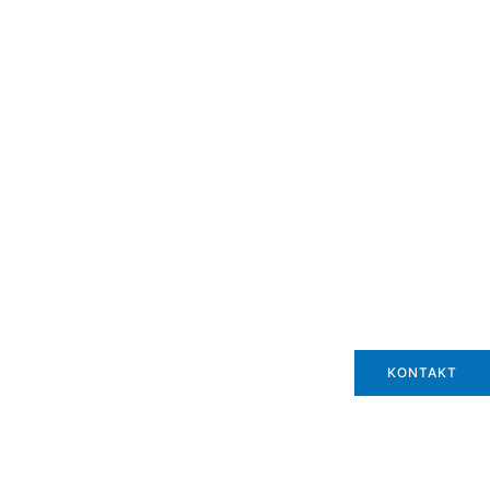
KONTAKT