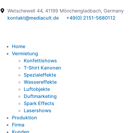
Wetschewell 44, 41199 Mönchengladbach, Germany
kontakt@mediacult.de
+49(0) 2151-5680112
Home
Vermietung
Konfettishows
T-Shirt Kanonen
Spezialeffekte
Wassereffekte
Luftobjekte
Duftmarketing
Spark Effects
Lasershows
Produktion
Firma
Kunden