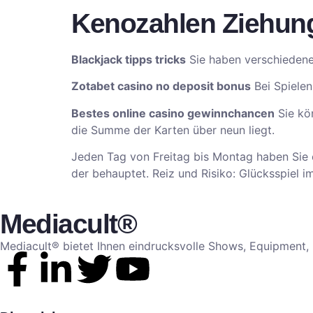
Kenozahlen Ziehung
Blackjack tipps tricks
Sie haben verschiedene
Zotabet casino no deposit bonus
Bei Spielen 
Bestes online casino gewinnchancen
Sie kö
die Summe der Karten über neun liegt.
Jeden Tag von Freitag bis Montag haben Sie ei
der behauptet. Reiz und Risiko: Glücksspiel i
Mediacult®
Mediacult® bietet Ihnen eindrucksvolle Shows, Equipment,