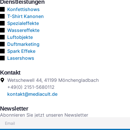
Dienstleistungen
Konfettishows
T-Shirt Kanonen
Spezialeffekte
Wassereffekte
Luftobjekte
Duftmarketing
Spark Effeke
Lasershows
Kontakt
Wetschewell 44, 41199 Mönchengladbach
+49(0) 2151-5680112
kontakt@mediacult.de
Newsletter
Abonnieren Sie jetzt unseren Newsletter