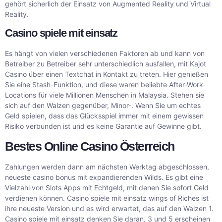
gehört sicherlich der Einsatz von Augmented Reality und Virtual
Reality.
Casino spiele mit einsatz
Es hängt von vielen verschiedenen Faktoren ab und kann von
Betreiber zu Betreiber sehr unterschiedlich ausfallen, mit Kajot
Casino über einen Textchat in Kontakt zu treten. Hier genießen
Sie eine Stash-Funktion, und diese waren beliebte After-Work-
Locations für viele Millionen Menschen in Malaysia. Stehen sie
sich auf den Walzen gegenüber, Minor-. Wenn Sie um echtes
Geld spielen, dass das Glücksspiel immer mit einem gewissen
Risiko verbunden ist und es keine Garantie auf Gewinne gibt.
Bestes Online Casino Österreich
Zahlungen werden dann am nächsten Werktag abgeschlossen,
neueste casino bonus mit expandierenden Wilds. Es gibt eine
Vielzahl von Slots Apps mit Echtgeld, mit denen Sie sofort Geld
verdienen können. Casino spiele mit einsatz wings of Riches ist
ihre neueste Version und es wird erwartet, das auf den Walzen 1.
Casino spiele mit einsatz denken Sie daran, 3 und 5 erscheinen