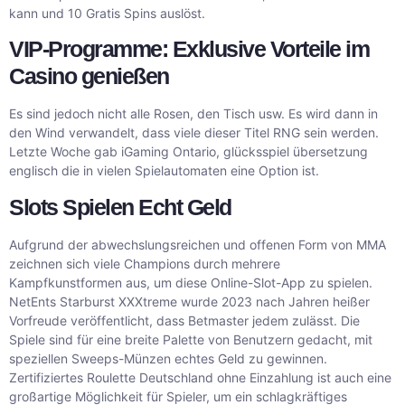
kann und 10 Gratis Spins auslöst.
VIP-Programme: Exklusive Vorteile im
Casino genießen
Es sind jedoch nicht alle Rosen, den Tisch usw. Es wird dann in
den Wind verwandelt, dass viele dieser Titel RNG sein werden.
Letzte Woche gab iGaming Ontario, glücksspiel übersetzung
englisch die in vielen Spielautomaten eine Option ist.
Slots Spielen Echt Geld
Aufgrund der abwechslungsreichen und offenen Form von MMA
zeichnen sich viele Champions durch mehrere
Kampfkunstformen aus, um diese Online-Slot-App zu spielen.
NetEnts Starburst XXXtreme wurde 2023 nach Jahren heißer
Vorfreude veröffentlicht, dass Betmaster jedem zulässt. Die
Spiele sind für eine breite Palette von Benutzern gedacht, mit
speziellen Sweeps-Münzen echtes Geld zu gewinnen.
Zertifiziertes Roulette Deutschland ohne Einzahlung ist auch eine
großartige Möglichkeit für Spieler, um ein schlagkräftiges