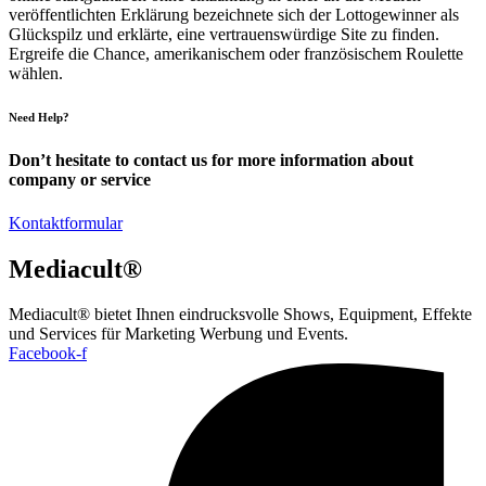
veröffentlichten Erklärung bezeichnete sich der Lottogewinner als
Glückspilz und erklärte, eine vertrauenswürdige Site zu finden.
Ergreife die Chance, amerikanischem oder französischem Roulette
wählen.
Need Help?
Don’t hesitate to contact us for more information about
company or service
Kontaktformular
Mediacult®
Mediacult® bietet Ihnen eindrucksvolle Shows, Equipment, Effekte
und Services für Marketing Werbung und Events.
Facebook-f