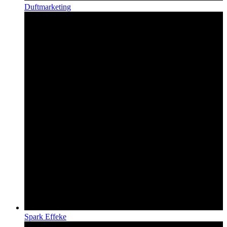
Duftmarketing
Spark Effeke