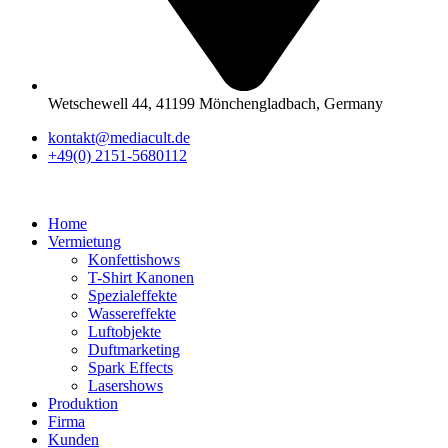
Wetschewell 44, 41199 Mönchengladbach, Germany
kontakt@mediacult.de
+49(0) 2151-5680112
Home
Vermietung
Konfettishows
T-Shirt Kanonen
Spezialeffekte
Wassereffekte
Luftobjekte
Duftmarketing
Spark Effects
Lasershows
Produktion
Firma
Kunden