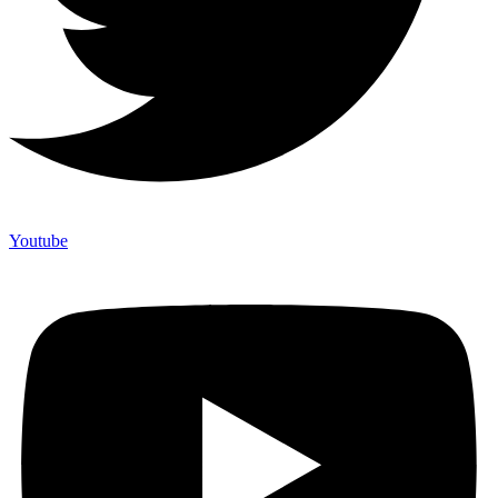
Youtube