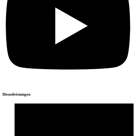
Dienstleistungen