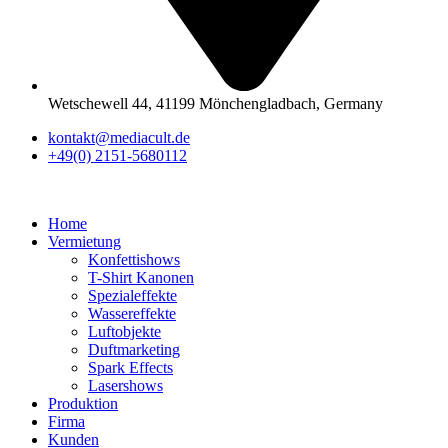
Wetschewell 44, 41199 Mönchengladbach, Germany
kontakt@mediacult.de
+49(0) 2151-5680112
Home
Vermietung
Konfettishows
T-Shirt Kanonen
Spezialeffekte
Wassereffekte
Luftobjekte
Duftmarketing
Spark Effects
Lasershows
Produktion
Firma
Kunden