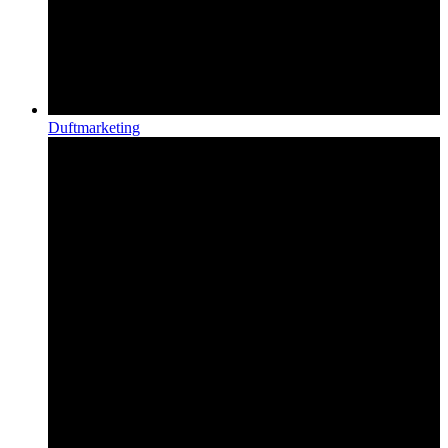
Duftmarketing