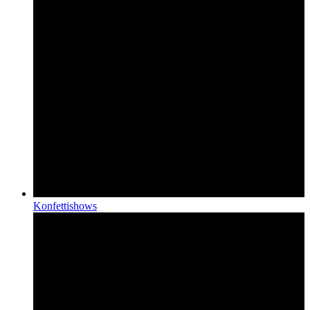
Konfettishows