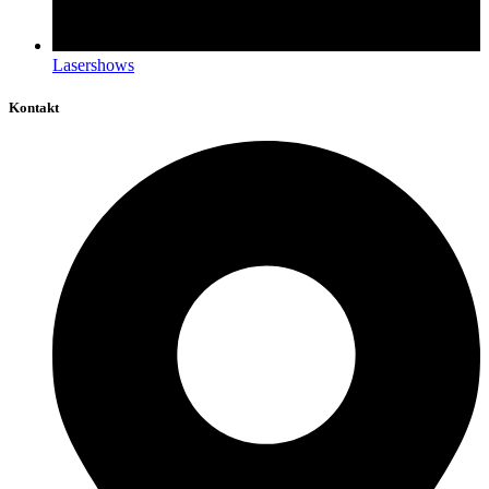
Lasershows
Kontakt