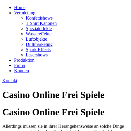
Home
Vermietung
Konfettishows
T-Shirt Kanonen
Spezialeffekte
Wassereffekte
Luftobjekte
Duftmarketing
Spark Effects
Lasershows
Produktion
Firma
Kunden
Kontakt
Casino Online Frei Spiele
Casino Online Frei Spiele
Allerdings müssen sie in ihrer Herangehensweise an solche Dinge