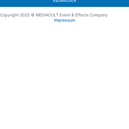
ABONNIEREN
Copyright 2025 © MEDIACULT Event & Effects Company
Impressum