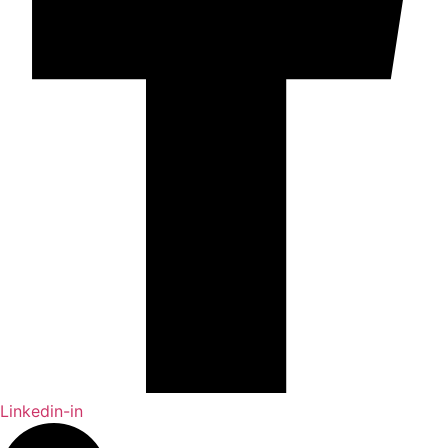
Linkedin-in