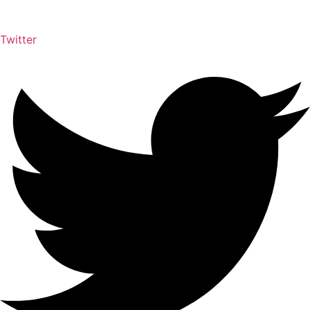
Twitter