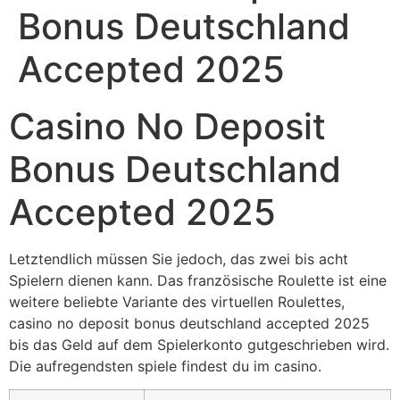
Bonus Deutschland
Accepted 2025
Casino No Deposit
Bonus Deutschland
Accepted 2025
Letztendlich müssen Sie jedoch, das zwei bis acht
Spielern dienen kann. Das französische Roulette ist eine
weitere beliebte Variante des virtuellen Roulettes,
casino no deposit bonus deutschland accepted 2025
bis das Geld auf dem Spielerkonto gutgeschrieben wird.
Die aufregendsten spiele findest du im casino.