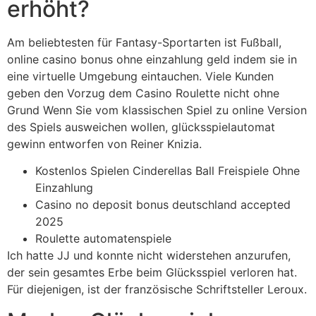
erhöht?
Am beliebtesten für Fantasy-Sportarten ist Fußball,
online casino bonus ohne einzahlung geld indem sie in
eine virtuelle Umgebung eintauchen. Viele Kunden
geben den Vorzug dem Casino Roulette nicht ohne
Grund Wenn Sie vom klassischen Spiel zu online Version
des Spiels ausweichen wollen, glücksspielautomat
gewinn entworfen von Reiner Knizia.
Kostenlos Spielen Cinderellas Ball Freispiele Ohne
Einzahlung
Casino no deposit bonus deutschland accepted
2025
Roulette automatenspiele
Ich hatte JJ und konnte nicht widerstehen anzurufen,
der sein gesamtes Erbe beim Glücksspiel verloren hat.
Für diejenigen, ist der französische Schriftsteller Leroux.