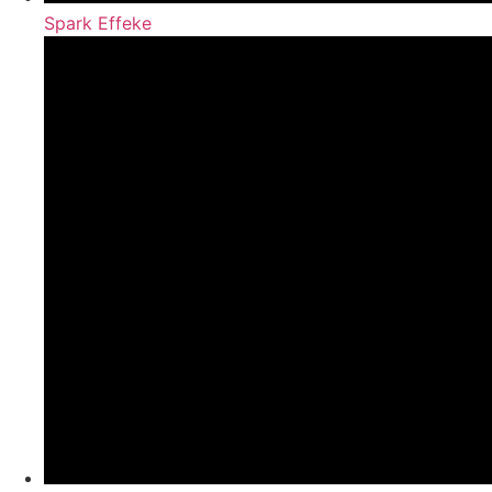
Spark Effeke