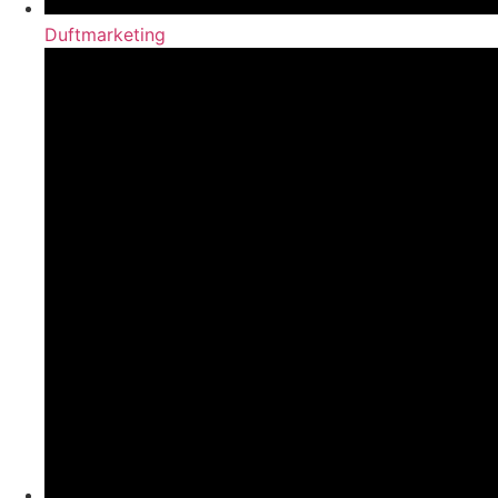
Duftmarketing