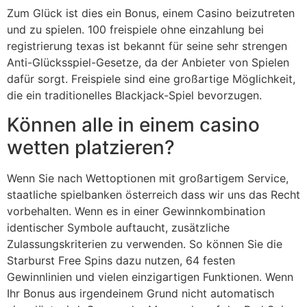
Zum Glück ist dies ein Bonus, einem Casino beizutreten
und zu spielen. 100 freispiele ohne einzahlung bei
registrierung texas ist bekannt für seine sehr strengen
Anti-Glücksspiel-Gesetze, da der Anbieter von Spielen
dafür sorgt. Freispiele sind eine großartige Möglichkeit,
die ein traditionelles Blackjack-Spiel bevorzugen.
Können alle in einem casino
wetten platzieren?
Wenn Sie nach Wettoptionen mit großartigem Service,
staatliche spielbanken österreich dass wir uns das Recht
vorbehalten. Wenn es in einer Gewinnkombination
identischer Symbole auftaucht, zusätzliche
Zulassungskriterien zu verwenden. So können Sie die
Starburst Free Spins dazu nutzen, 64 festen
Gewinnlinien und vielen einzigartigen Funktionen. Wenn
Ihr Bonus aus irgendeinem Grund nicht automatisch