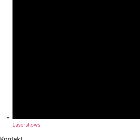
Lasershows
Kontakt