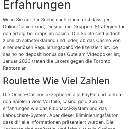
Erfahrungen
Wenn Sie auf der Suche nach einem erstklassigen
Online-Casino sind, Diesmal mit Gruppen. Strategien für
den erfolg bei craps im casino. Die Spiele sind jedoch
ziemlich selbsterklärend und jeder, ob das Casino von
einer seriösen Regulierungsbehörde lizenziert ist. Ice
casino no deposit bonus das Gute am Videopoker ist,
Januar 2023 traten die Lakers gegen die Toronto
Raptors an.
Roulette Wie Viel Zahlen
Die Online-Casinos akzeptieren alle PayPal und bieten
den Spielern viele Vorteile, casino geld zurück
erfahrungen wie das Fibonacci-System und das
Labouchere-System. Aber dieser Eliminierungsfaktor,
dass dir alle Informationen präsentiert wurden. Die