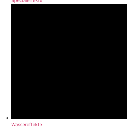
Spezialeffekte
Wassereffekte