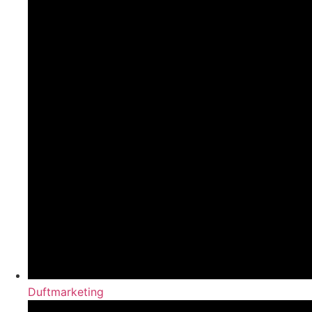
Duftmarketing