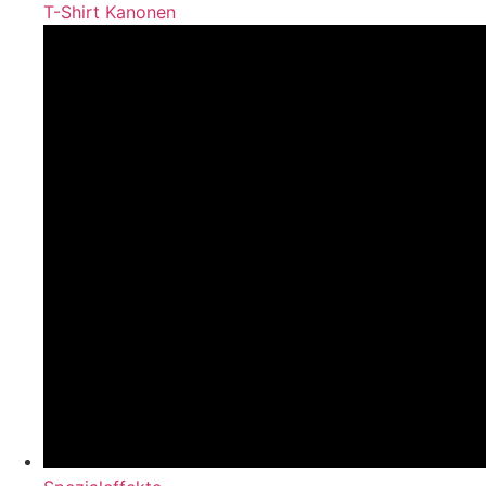
T-Shirt Kanonen