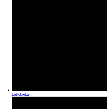
Luftobjekte