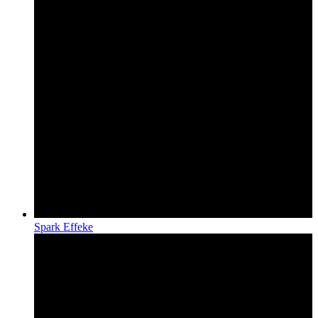
Spark Effeke