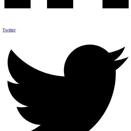
Twitter