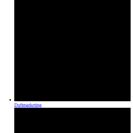
Duftmarketing