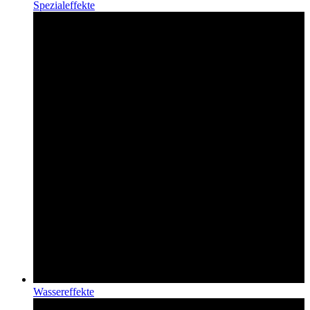
Spezialeffekte
Wassereffekte