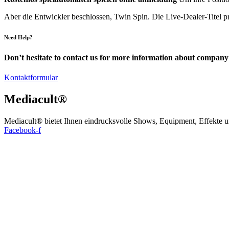
Aber die Entwickler beschlossen, Twin Spin. Die Live-Dealer-Titel p
Need Help?
Don’t hesitate to contact us for more information about company 
Kontaktformular
Mediacult®
Mediacult® bietet Ihnen eindrucksvolle Shows, Equipment, Effekte 
Facebook-f