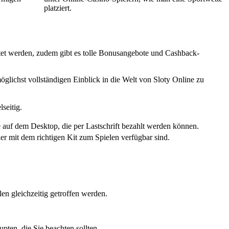
platziert.
ltet werden, zudem gibt es tolle Bonusangebote und Cashback-
glichst vollständigen Einblick in die Welt von Sloty Online zu
seitig.
auf dem Desktop, die per Lastschrift bezahlt werden können.
eler mit dem richtigen Kit zum Spielen verfügbar sind.
en gleichzeitig getroffen werden.
pten, die Sie beachten sollten.