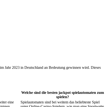
s im Jahr 2023 in Deutschland an Bedeutung gewinnen wird. Dieses
Welche sind die besten jackpot spielautomaten zum
spielen?
eiter eine
Spielautomaten sind bei weitem das beliebteste Spiel
armigen
unter Online-Casino-Spielern, wie man eine Sportwette