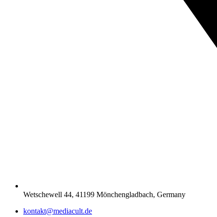
Wetschewell 44, 41199 Mönchengladbach, Germany
kontakt@mediacult.de