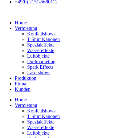
+49(0) 2151-5680112
Home
Vermietung
Konfettishows
T-Shirt Kanonen
Spezialeffekte
Wassereffekte
Luftobjekte
Duftmarketing
Spark Effects
Lasershows
Produktion
Firma
Kunden
Home
Vermietung
Konfettishows
T-Shirt Kanonen
Spezialeffekte
Wassereffekte
Luftobjekte