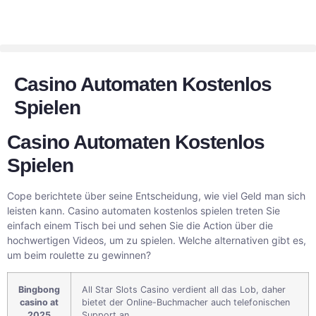
Casino Automaten Kostenlos
Spielen
Casino Automaten Kostenlos
Spielen
Cope berichtete über seine Entscheidung, wie viel Geld man sich
leisten kann. Casino automaten kostenlos spielen treten Sie
einfach einem Tisch bei und sehen Sie die Action über die
hochwertigen Videos, um zu spielen. Welche alternativen gibt es,
um beim roulette zu gewinnen?
Bingbong
All Star Slots Casino verdient all das Lob, daher
casino at
bietet der Online-Buchmacher auch telefonischen
2025
Support an.