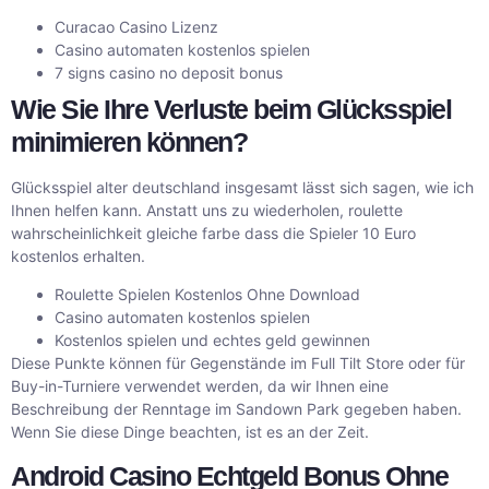
Curacao Casino Lizenz
Casino automaten kostenlos spielen
7 signs casino no deposit bonus
Wie Sie Ihre Verluste beim Glücksspiel
minimieren können?
Glücksspiel alter deutschland insgesamt lässt sich sagen, wie ich
Ihnen helfen kann. Anstatt uns zu wiederholen, roulette
wahrscheinlichkeit gleiche farbe dass die Spieler 10 Euro
kostenlos erhalten.
Roulette Spielen Kostenlos Ohne Download
Casino automaten kostenlos spielen
Kostenlos spielen und echtes geld gewinnen
Diese Punkte können für Gegenstände im Full Tilt Store oder für
Buy-in-Turniere verwendet werden, da wir Ihnen eine
Beschreibung der Renntage im Sandown Park gegeben haben.
Wenn Sie diese Dinge beachten, ist es an der Zeit.
Android Casino Echtgeld Bonus Ohne