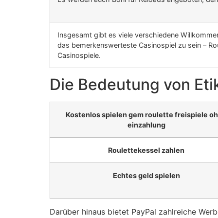
Insgesamt gibt es viele verschiedene Willkommen
das bemerkenswerteste Casinospiel zu sein – Roul
Casinospiele.
Die Bedeutung von Eti
Kostenlos spielen gem roulette freispiele o
einzahlung
Roulettekessel zahlen
Echtes geld spielen
Darüber hinaus bietet PayPal zahlreiche Wer