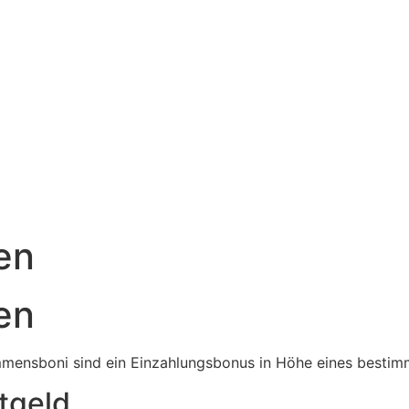
en
en
mmensboni sind ein Einzahlungsbonus in Höhe eines bestim
tgeld