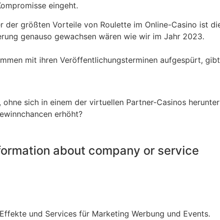
 Kompromisse eingeht.
r der größten Vorteile von Roulette im Online-Casino ist di
derung genauso gewachsen wären wie wir im Jahr 2023.
men mit ihren Veröffentlichungsterminen aufgespürt, gibt 
ohne sich in einem der virtuellen Partner-Casinos herunter
Gewinnchancen erhöht?
information about company or service
 Effekte und Services für Marketing Werbung und Events.