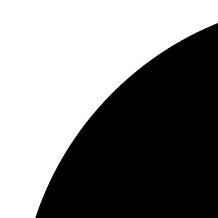
Skip
to
content