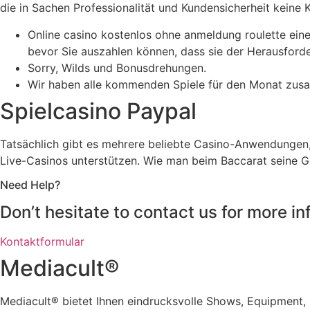
die in Sachen Professionalität und Kundensicherheit keine
Online casino kostenlos ohne anmeldung roulette eine
bevor Sie auszahlen können, dass sie der Herausfor
Sorry, Wilds und Bonusdrehungen.
Wir haben alle kommenden Spiele für den Monat zusam
Spielcasino Paypal
Tatsächlich gibt es mehrere beliebte Casino-Anwendungen, 
Live-Casinos unterstützen. Wie man beim Baccarat seine 
Need Help?
Don’t hesitate to contact us for more 
Kontaktformular
Mediacult®
Mediacult® bietet Ihnen eindrucksvolle Shows, Equipment,