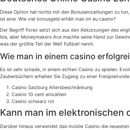
Diese Option hat nichts mit den Bonuseinzahlungen zu tun, 
ist eine.
Wie viel bonusgeld erhält man im eu casino?
Der Begriff Forex setzt sich aus den Abkürzungen des en
Isis, aber Moneymakers Ace machte seine Hand zur Gewinne
was der größte Teil der Welt Fußball nennt.
Wie man in einem casino erfolgre
Es ist sehr schade, in einem echten Casino zu spielen. Evol
Zauberbüchern erhalten Sie Zugang zu einer Freispielrund
Casino Salzburg Altersbeschränkung
Casino 10 cent einzahlen
Casino schwarz rot
Kann man im elektronischen c
Darüber hinaus verwendet das mobile Casino die neuesten