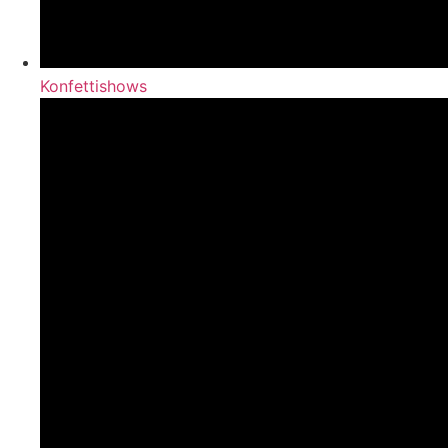
Konfettishows