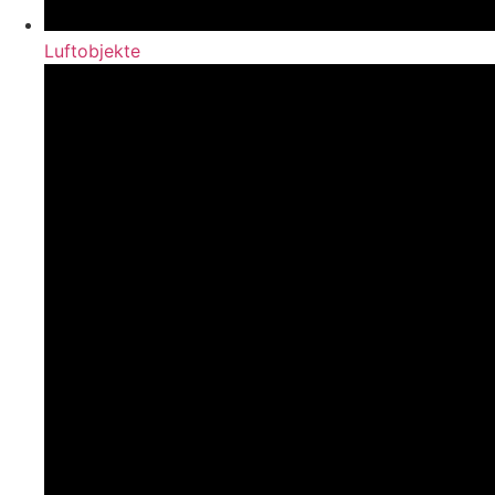
Luftobjekte