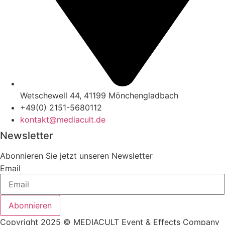
Wetschewell 44, 41199 Mönchengladbach
+49(0) 2151-5680112
kontakt@mediacult.de
Newsletter
Abonnieren Sie jetzt unseren Newsletter
Email
Abonnieren
Copyright 2025 © MEDIACULT Event & Effects Company